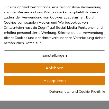
Für eine optimal Performance, eine reibungslose Verwendung
sozialer Medien und aus Werbezwecken empfiehlt dir dieser
Laden, der Verwendung von Cookies zuzustimmen. Durch
Cookies von sozialen Medien und Werbecookies von
Drittparteien hast du Zugriff auf Social-Media-Funktionen und
erhältst personalisierte Werbung. Stimmst du der Verwendung
dieser Cookies und der damit verbundenen Verarbeitung deiner
Produkt anzeigen
Produkt anzeigen
persönlichen Daten zu?
REF: 114-3
REF: 113-3
JOSE LUIS RUBIO
JOSE LUIS RUBIO
Einstellungen
Karl V. Schwert aus
Natürliches großes
gealtertem Silber
Kapitänsschwert aus antikem
Ablehnen
Silber
7-15 Tage Versand
7-15 Tage Versand
80,44 €
Akzeptieren
80,44 €
Datenschutz- und Cookie-Richtlinie