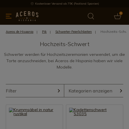
Kostenloser Versand ab 75€ (Festland Spanien)
0
üchenutensilien
Bietet
Aktuelles
Bestseller
Schutzmar
Hochzeits-Schwe
Aceros de Hispania
Pik
Schwerter-Feierlichkeiten
Hochzeits-Schwert
Schwerter werden für Hochzeitszeremonien verwendet, um die
Torte anzuschneiden, bei Aceros de Hispania haben wir viele
Modelle.
Filter
Kategorien anzeigen