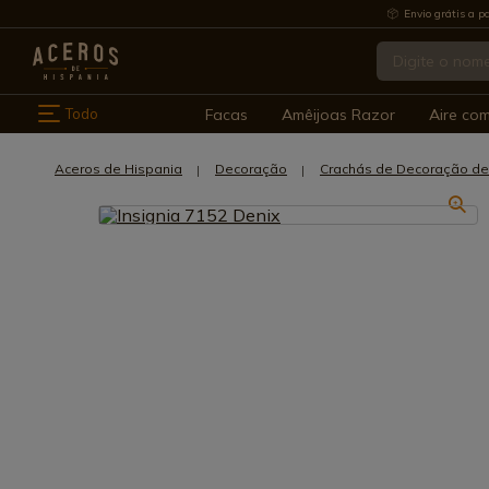
Envio grátis a pa
Todo
Facas
Amêijoas Razor
Aire co
Aceros de Hispania
Decoração
Crachás de Decoração de 