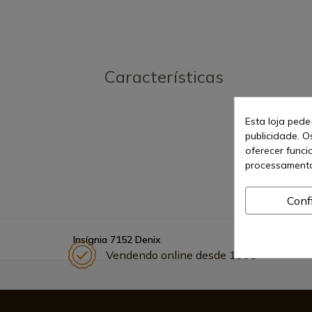
Características
Esta loja pede
publicidade. O
oferecer funci
processamento
Conf
Insígnia 7152 Denix
Vendendo online desde 1998