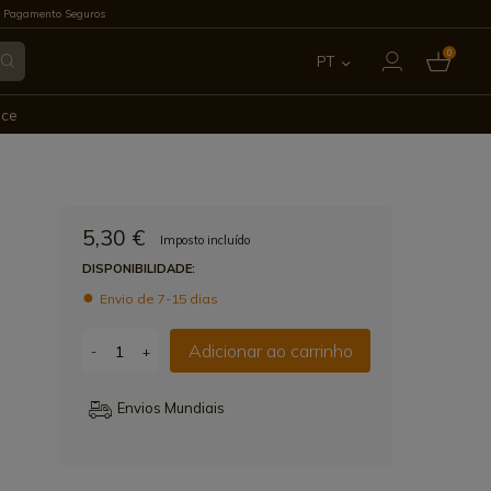
 Pagamento Seguros
0
PT
ES
ece
EN
FR
5,30 €
Imposto incluído
IT
DISPONIBILIDADE:
Envio de 7-15 dias
DE
Adicionar ao carrinho
-
+
Envios Mundiais