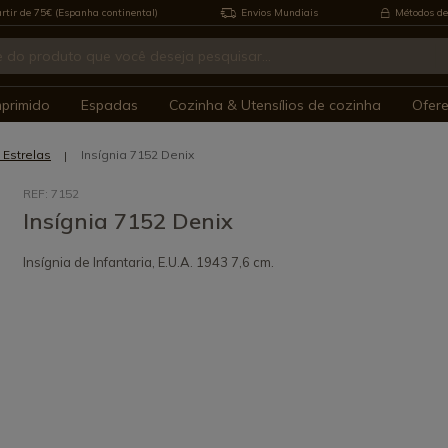
rtir de 75€ (Espanha continental)
Envios Mundiais
Métodos de
mprimido
Espadas
Cozinha & Utensílios de cozinha
Ofer
Estrelas
Insígnia 7152 Denix
REF: 7152
Insígnia 7152 Denix
Insígnia de Infantaria, E.U.A. 1943 7,6 cm.