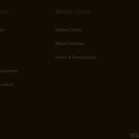
mos
Minha Conta
as
Minha Conta
Meus Pedidos
Envio & Devoluções
equentes
urídica
e