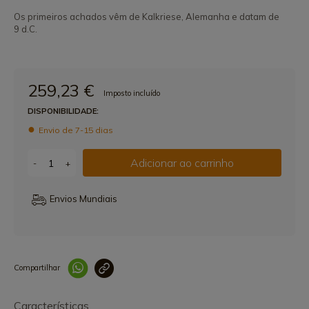
Os primeiros achados vêm de Kalkriese, Alemanha e datam de
9 d.C.
259,23 €
Imposto incluído
DISPONIBILIDADE:
Envio de 7-15 dias
Adicionar ao carrinho
-
+
Envios Mundiais
Compartilhar
Link copiado 
Características