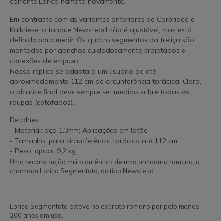
corrente Lorica hamata novamente.
Em contraste com as variantes anteriores de Corbridge e
Kalkriese, o tanque Newstead não é ajustável, mas está
definido para medir. Os quatro segmentos da treliça são
montados por ganchos cuidadosamente projetados e
conexões de empuxo.
Nossa réplica se adapta a um usuário de até
aproximadamente 112 cm de circunferência torácica. Claro,
o alcance final deve sempre ser medido sobre todas as
roupas (estofados).
Detalhes:
- Material: aço 1.3mm; Aplicações em latão
- Tamanho: para circunferência torácica até 112 cm
- Peso: aprox. 9,2 kg
Uma reconstrução muito autêntica de uma armadura romana, a
chamada Lorica Segmentata, do tipo Newstead.
Lorica Segmentata esteve no exército romano por pelo menos
200 anos em uso.