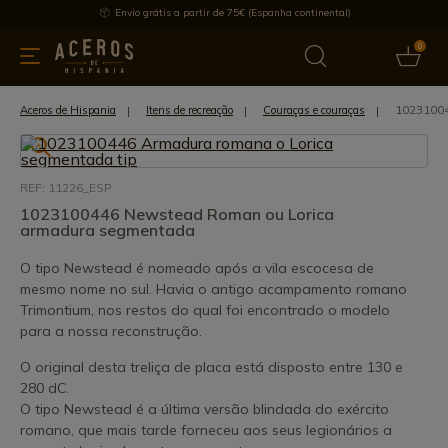
Envio grátis a partir de 75€ (Espanha continental)
0
inha & Utensílios de cozinha
Oferece
Últimas notícias
Mai
1023100
Aceros de Hispania
Itens de recreação
Couraças e couraças
REF: 11226_ESP
1023100446 Newstead Roman ou Lorica
armadura segmentada
O tipo Newstead é nomeado após a vila escocesa de
mesmo nome no sul. Havia o antigo acampamento romano
Trimontium, nos restos do qual foi encontrado o modelo
para a nossa reconstrução.
O original desta treliça de placa está disposto entre 130 e
280 dC.
O tipo Newstead é a última versão blindada do exército
romano, que mais tarde forneceu aos seus legionários a