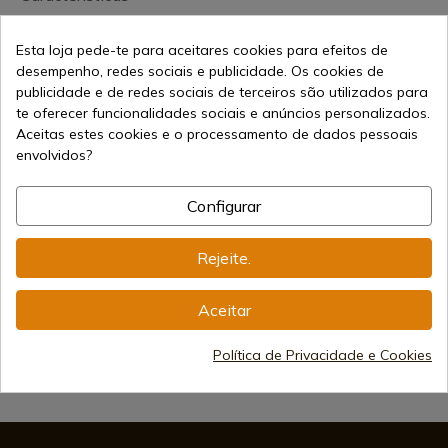
Esta loja pede-te para aceitares cookies para efeitos de
desempenho, redes sociais e publicidade. Os cookies de
publicidade e de redes sociais de terceiros são utilizados para
te oferecer funcionalidades sociais e anúncios personalizados.
Aceitas estes cookies e o processamento de dados pessoais
envolvidos?
259,23 €
Adicionar ao carrinho
Vendendo online desde 1998
Configurar
Rejeite.
Métodos de Pagamento
Seguros
Aceitar
Política de Privacidade e Cookies
Frete Internacional