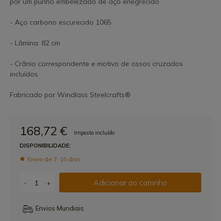
por um punho embelezado de aço enegrecido
- Aço carbono escurecido 1065
- Lâmina: 82 cm
- Crânio correspondente e motivo de ossos cruzados
incluídos
Fabricado por Windlass Steelcrafts®
168,72 €
Imposto incluído
DISPONIBILIDADE:
Envio de 7-15 dias
Adicionar ao carrinho
-
+
Envios Mundiais