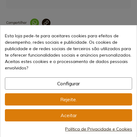
Compartilhar
Link copiado 
Esta loja pede-te para aceitares cookies para efeitos de
Características
desempenho, redes sociais e publicidade. Os cookies de
publicidade e de redes sociais de terceiros são utilizados para
te oferecer funcionalidades sociais e anúncios personalizados.
Aceitas estes cookies e o processamento de dados pessoais
envolvidos?
Configurar
168,72 €
Adicionar ao carrinho
Rejeite.
Vendendo online desde 1998
Aceitar
Métodos de Pagamento
Política de Privacidade e Cookies
Seguros