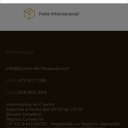
Frete Internacional
Informação
info@aceros-de-hispania.com
(+34)
978 877 088
(+34)
676 850 364
Informações ao Cliente
Segunda a Sexta das 09:00 às 15:00
(Exceto feriados)
Registo Comercial
CIF: ES B44193092 · Registrado no Registro Mercantil