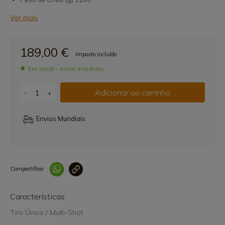
Ver mais
189,00 €
Imposto incluído
Em stock - envio imediato
Adicionar ao carrinho
-
+
Envios Mundiais
Compartilhar
Link copiado 
Características
Tiro Único / Multi-Shot