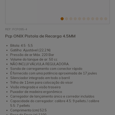
REF: PCP095-4
Pcp ONIX Pistola de Recarga 4.5MM
Bitola: 4.5 · 5,5
Gatilho: Ajustável (22,2 N)
Pressão de ar Máx. 220 Bar
Volume do tanque de ar: 50 cc
NÃO INCLUI VÁLVULA REGULADORA.
Sonda de carregamento com conector rápido
É fornecido com uma potência aproximada de 17 joules
Silenciador integrado em todo o barril
Trilho de 11mm para colocação do visor
Visão integrada e visão traseira
Puxador de madeira ergonômico
Carregador de lançamento único e corredor incluídos
Capacidade do carregador: calibre 4.5: 9 pellets / calibre
5.5: 7 pellets
Comprimento (cm) 52.5
Peso de Envio (g) 1100