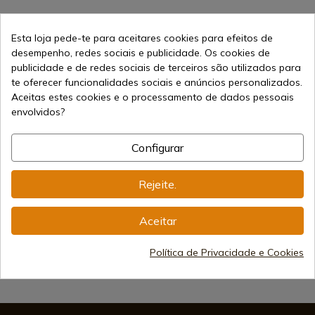
Calibre
4,5 milímetros
Esta loja pede-te para aceitares cookies para efeitos de
desempenho, redes sociais e publicidade. Os cookies de
publicidade e de redes sociais de terceiros são utilizados para
te oferecer funcionalidades sociais e anúncios personalizados.
Aceitas estes cookies e o processamento de dados pessoais
envolvidos?
189,00 €
Adicionar ao carrinho
Vendendo online desde 1998
Configurar
Rejeite.
Métodos de Pagamento
Seguros
Aceitar
Política de Privacidade e Cookies
Frete Internacional