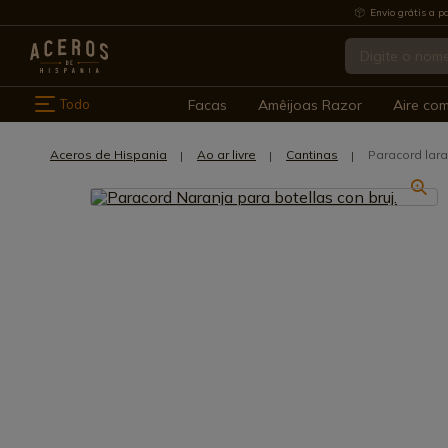
Envio grátis a pa
Todo
Facas
Amêijoas Razor
Aire co
Aceros de Hispania
Ao ar livre
Cantinas
Paracord lara