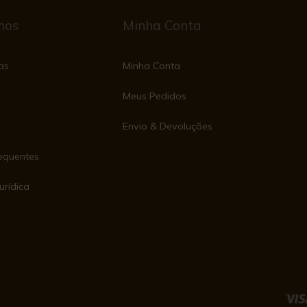
mos
Minha Conta
as
Minha Conta
Meus Pedidos
Envio & Devoluções
equentes
urídica
e