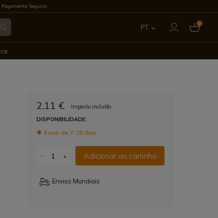
 Pagamento Seguros
0
PT
ES
ece
EN
FR
2,11 €
Imposto incluído
IT
DISPONIBILIDADE:
Envio de 7-15 dias
DE
Adicionar ao carrinho
-
+
Envios Mundiais