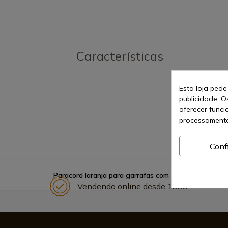
Características
Esta loja pede
publicidade. O
oferecer funci
processamento
Conf
Paracord laranja para garrafas com feiticeiro.
Vendendo online desde 1998