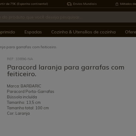
rtir de 75€ (Espanha continental)
Envios Mundiais
Métodos de
mprimido
Espadas
Cozinha & Utensílios de cozinha
Ofer
nja para garrafas com feiticeiro.
REF: 33896-NA
Paracord laranja para garrafas com
feiticeiro.
Marca: BARBARIC
Paracord Porta-Garrafas
Bússola incluída
Tamanho: 13,5 cm
Tamanho total: 100 cm
Cor: Laranja