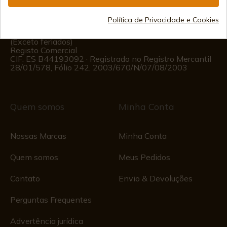
(+34)
676 850 364
Política de Privacidade e Cookies
Informações ao Cliente
Segunda a Sexta das 09:00 às 15:00
(Exceto feriados)
Registo Comercial
CIF: ES B44193092 · Registrado no Registro Mercantil
28/01/578, Fólio 242, 2003/670/N/07/08/2003
Quem somos
Minha Conta
Nossas Marcas
Minha Conta
Quem somos
Meus Pedidos
Contato
Envio & Devoluções
Perguntas Frequentes
Advertência jurídica