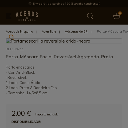
Envio grátis a partir de 75€ (Espanha continental)
0
inha & Utensílios de cozinha
Oferece
Últimas notícias
Mai
Porta-Máscara Fac
Aceros de Hispania
Ao ar livre
Máscaras de EPI
REF: 30711
Porta-Máscara Facial Reversível Agregado-Preto
Porta-máscaras
- Cor: Arid-Black
-Reversível:
1 Lado: Camo Árido
2 Lado: Preto & Bandeira Esp
- Tamanho: 14,5x8,5 cm
2,00 €
Imposto incluído
DISPONIBILIDADE: