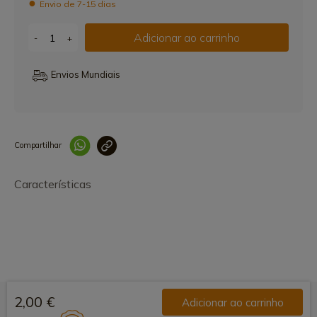
Envio de 7-15 dias
Adicionar ao carrinho
-
+
Envios Mundiais
Compartilhar
Link copiado 
Características
2,00 €
Adicionar ao carrinho