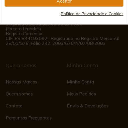
Aceitar
(+34)
676 850 364
Política de Privacidade e Cookies
Informações ao Cliente
Segunda a Sexta das 09:00 às 15:00
(Exceto feriados)
Registo Comercial
CIF: ES B44193092 · Registrado no Registro Mercantil
28/01/578, Fólio 242, 2003/670/N/07/08/2003
Quem somos
Minha Conta
Nossas Marcas
Minha Conta
Quem somos
Meus Pedidos
Contato
Envio & Devoluções
Perguntas Frequentes