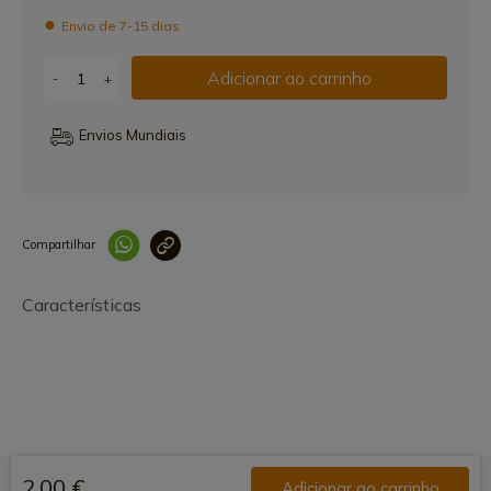
Envio de 7-15 dias
Adicionar ao carrinho
-
+
Envios Mundiais
Compartilhar
Link copiado 
Características
2,00 €
Adicionar ao carrinho