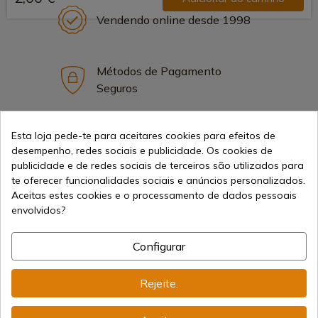
Vendendo online desde 1998
Métodos de Pagamento
Seguros
Esta loja pede-te para aceitares cookies para efeitos de
Frete Internacional
desempenho, redes sociais e publicidade. Os cookies de
publicidade e de redes sociais de terceiros são utilizados para
te oferecer funcionalidades sociais e anúncios personalizados.
Aceitas estes cookies e o processamento de dados pessoais
envolvidos?
Informação
Configurar
info@aceros-de-hispania.com
Rejeite.
(+34)
978 877 088