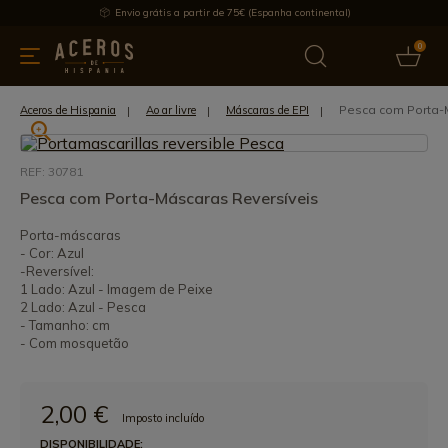
Envio grátis a partir de 75€ (Espanha continental)
0
inha & Utensílios de cozinha
Oferece
Últimas notícias
Mai
Pesca com Porta-
Aceros de Hispania
Ao ar livre
Máscaras de EPI
REF: 30781
Pesca com Porta-Máscaras Reversíveis
Porta-máscaras
- Cor: Azul
-Reversível:
1 Lado: Azul - Imagem de Peixe
2 Lado: Azul - Pesca
- Tamanho: cm
- Com mosquetão
2,00 €
Imposto incluído
DISPONIBILIDADE: