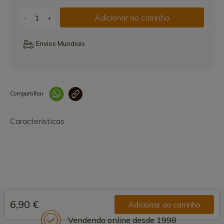
Adicionar ao carrinho
-
+
Envios Mundiais
Compartilhar
Link copiado 
Características
6,90 €
Adicionar ao carrinho
Vendendo online desde 1998