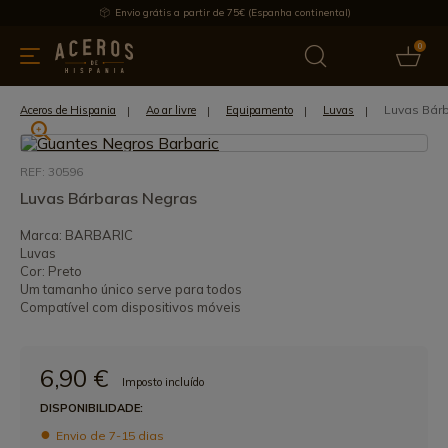
Envio grátis a partir de 75€ (Espanha continental)
0
inha & Utensílios de cozinha
Oferece
Últimas notícias
Mai
Luvas Bár
Aceros de Hispania
Ao ar livre
Equipamento
Luvas
REF: 30596
Luvas Bárbaras Negras
Marca: BARBARIC
Luvas
Cor: Preto
Um tamanho único serve para todos
Compatível com dispositivos móveis
6,90 €
Imposto incluído
DISPONIBILIDADE:
Envio de 7-15 dias