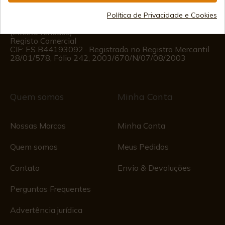
Informações ao Cliente
Política de Privacidade e Cookies
Segunda a Sexta das 09:00 às 15:00
(Exceto feriados)
Registo Comercial
CIF: ES B44193092 · Registrado no Registro Mercantil
28/01/578, Fólio 242, 2003/670/N/07/08/2003
Quem somos
Minha Conta
Nossas Marcas
Minha Conta
Quem somos
Meus Pedidos
Contato
Envio & Devoluções
Perguntas Frequentes
Advertência jurídica