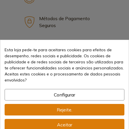
Métodos de Pagamento
Seguros
Frete Internacional
Esta loja pede-te para aceitares cookies para efeitos de
desempenho, redes sociais e publicidade. Os cookies de
publicidade e de redes sociais de terceiros são utilizados para
te oferecer funcionalidades sociais e anúncios personalizados.
Aceitas estes cookies e o processamento de dados pessoais
envolvidos?
Informação
Configurar
info@aceros-de-hispania.com
Rejeite.
(+34)
978 877 088
Aceitar
(+34)
676 850 364