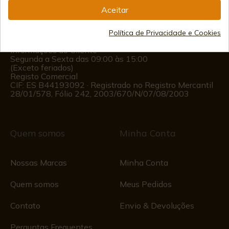
(+34)
978 877 088
Aceitar
(+34)
676 850 364
Política de Privacidade e Cookies
Informações ao Cliente
Segunda a Sexta das 09:00 às 15:00
(Exceto feriados)
Registo Comercial
CIF: ES B44193092 · Registrado no Registro Mercantil
28/01/578, Fólio 242, 2003/670/N/07/08/2003
Quem somos
Minha Conta
Nossas Marcas
Minha Conta
Quem somos
Meus Pedidos
Contato
Envio & Devoluções
Perguntas Frequentes