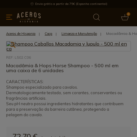
Envio grátis a partir de 75€ (Espanha continental)
0
inha & Utensílios de cozinha
Oferece
Últimas notícias
Mai
Macadâmia & Hop
Aceros de Hispania
Caça
Limpeza e Manutenção
REF: L502.C06
Macadâmia & Hops Horse Shampoo - 500 ml em
uma caixa de 6 unidades
CARACTERÍSTICAS:
Shampoo especializado para cavalos.
Dermatologicamente testado, sem corantes, conservantes ou
fragrâncias artificiais.
Seu pH neutro possui ingredientes hidratantes que contribuem
para a preservação da barreira cutânea, protegendo a
pelagem do cavalo.
72,70 €