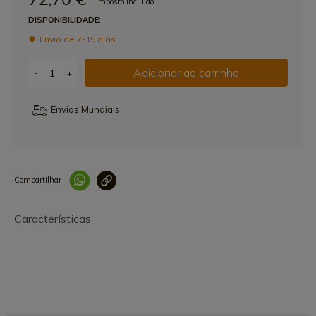
Imposto incluído
DISPONIBILIDADE:
Envio de 7-15 dias
Adicionar ao carrinho
-
+
Envios Mundiais
Compartilhar
Link copiado 
Características