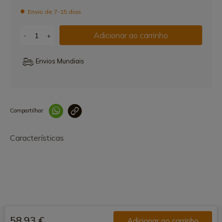
Envio de 7-15 dias
Adicionar ao carrinho
-
+
Envios Mundiais
Compartilhar
Link copiado 
Características
58,93 €
Adicionar ao carrinho