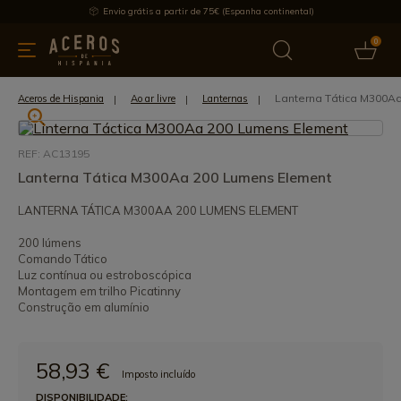
Envio grátis a partir de 75€ (Espanha continental)
0
inha & Utensílios de cozinha
Oferece
Últimas notícias
Mai
Lanterna Tática M300A
Aceros de Hispania
Ao ar livre
Lanternas
REF: AC13195
Lanterna Tática M300Aa 200 Lumens Element
LANTERNA TÁTICA M300AA 200 LUMENS ELEMENT
200 lúmens
Comando Tático
Luz contínua ou estroboscópica
Montagem em trilho Picatinny
Construção em alumínio
58,93 €
Imposto incluído
DISPONIBILIDADE: