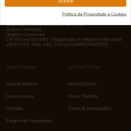
Aceitar
(+34)
676 850 364
Política de Privacidade e Cookies
Informações ao Cliente
Segunda a Sexta das 09:00 às 15:00
(Exceto feriados)
Registo Comercial
CIF: ES B44193092 · Registrado no Registro Mercantil
28/01/578, Fólio 242, 2003/670/N/07/08/2003
Quem somos
Minha Conta
Nossas Marcas
Minha Conta
Quem somos
Meus Pedidos
Contato
Envio & Devoluções
Perguntas Frequentes