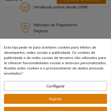
Vendendo online desde 1998
Métodos de Pagamento
Seguros
Esta loja pede-te para aceitares cookies para efeitos de
Frete Internacional
desempenho, redes sociais e publicidade. Os cookies de
publicidade e de redes sociais de terceiros são utilizados para
te oferecer funcionalidades sociais e anúncios personalizados.
Aceitas estes cookies e o processamento de dados pessoais
envolvidos?
Informação
Configurar
info@aceros-de-hispania.com
Rejeite.
(+34)
978 877 088