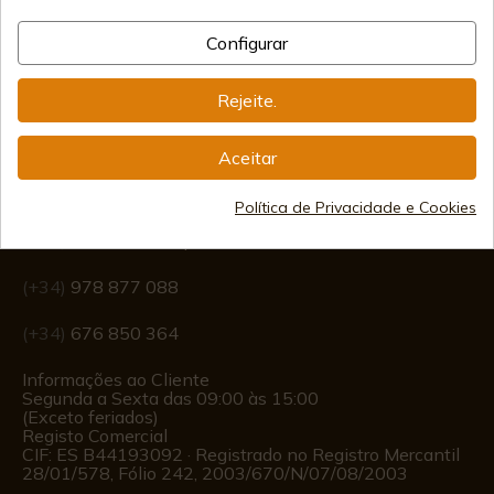
Frete Internacional
Configurar
Rejeite.
Aceitar
Informação
Política de Privacidade e Cookies
info@aceros-de-hispania.com
(+34)
978 877 088
(+34)
676 850 364
Informações ao Cliente
Segunda a Sexta das 09:00 às 15:00
(Exceto feriados)
Registo Comercial
CIF: ES B44193092 · Registrado no Registro Mercantil
28/01/578, Fólio 242, 2003/670/N/07/08/2003