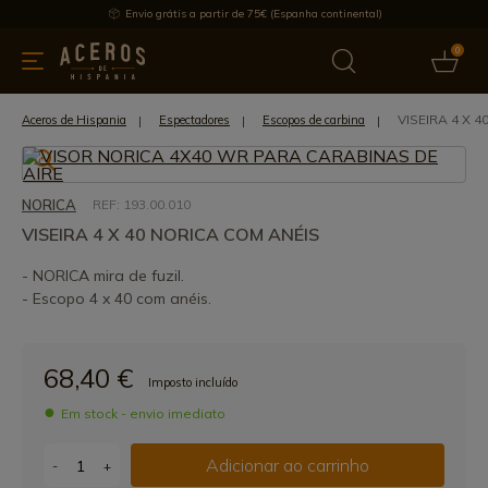
Envio grátis a partir de 75€ (Espanha continental)
0
inha & Utensílios de cozinha
Oferece
Últimas notícias
Mai
VISEIRA 4 X 
Aceros de Hispania
Espectadores
Escopos de carbina
NORICA
REF: 193.00.010
VISEIRA 4 X 40 NORICA COM ANÉIS
- NORICA mira de fuzil.
- Escopo 4 x 40 com anéis.
68,40 €
Imposto incluído
Em stock - envio imediato
Adicionar ao carrinho
-
+