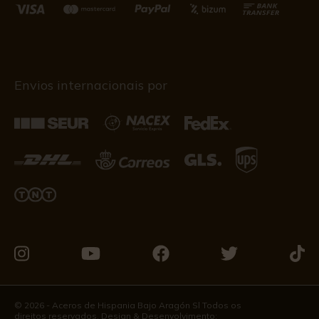
Envios internacionais por
Visite-
Visite-
Visite-
Visite-
Visit
nos
nos
nos
nos
nos
no
no
no
no
no
© 2026 - Aceros de Hispania Bajo Aragón Sl Todos os
direitos reservados. Design & Desenvolvimento: