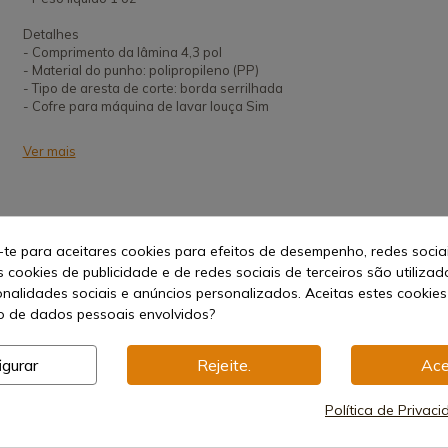
Detalhes
- Comprimento da lâmina 4,3 pol
- Material do punho: polipropileno (PP)
- Tipo de aresta de corte: borda serrilhada
- Cofre para máquina de lavar louça Sim
Ver mais
-te para aceitares cookies para efeitos de desempenho, redes socia
s cookies de publicidade e de redes sociais de terceiros são utilizad
onalidades sociais e anúncios personalizados. Aceitas estes cookies
 de dados pessoais envolvidos?
ético
igurar
Rejeite.
Ace
Política de Privac