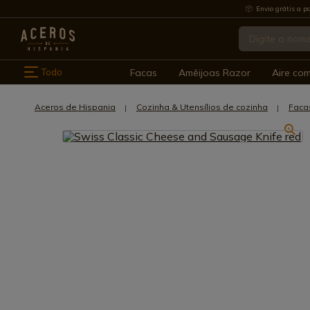
Envio grátis a pa
Todo
Facas
Amêijoas Razor
Aire co
Aceros de Hispania
Cozinha & Utensílios de cozinha
Faca