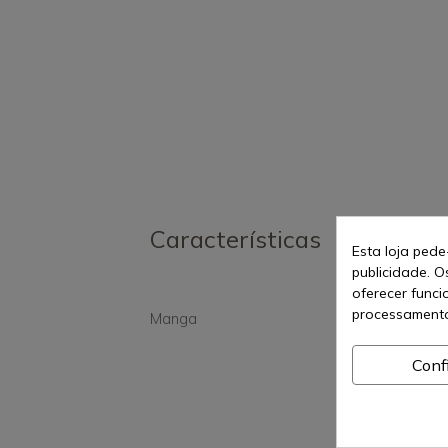
Características
Esta loja pede
publicidade. O
oferecer funci
processamento
Manga
Sint
Conf