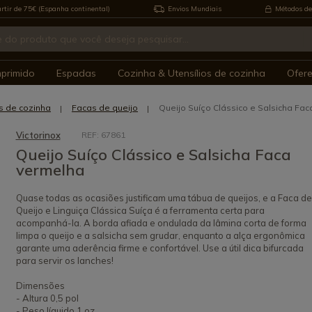
rtir de 75€ (Espanha continental)
Envios Mundiais
Métodos de
mprimido
Espadas
Cozinha & Utensílios de cozinha
Ofer
s de cozinha
Facas de queijo
Queijo Suíço Clássico e Salsicha Fa
Victorinox
REF: 67861
Queijo Suíço Clássico e Salsicha Faca
vermelha
Quase todas as ocasiões justificam uma tábua de queijos, e a Faca de
Queijo e Linguiça Clássica Suíça é a ferramenta certa para
acompanhá-la. A borda afiada e ondulada da lâmina corta de forma
limpa o queijo e a salsicha sem grudar, enquanto a alça ergonômica
garante uma aderência firme e confortável. Use a útil dica bifurcada
para servir os lanches!
Dimensões
- Altura 0,5 pol
- Peso líquido 1 oz