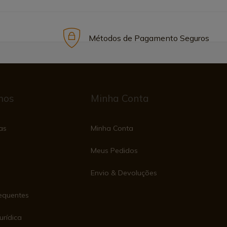
Métodos de Pagamento Seguros
mos
Minha Conta
as
Minha Conta
Meus Pedidos
Envio & Devoluções
equentes
urídica