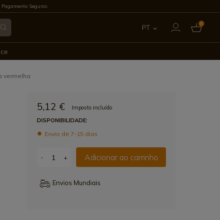
 Pagamento Seguros
0
PT
ES
ece
EN
ca vermelha
FR
5,12 €
Imposto incluído
IT
DISPONIBILIDADE:
Envio de 7-15 dias
DE
Adicionar ao carrinho
-
+
Envios Mundiais