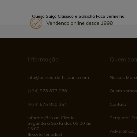
Queijo Suíço Clássico e Salsicha Faca vermelha
Vendendo online desde 1998
Informação
Quem so
info@aceros-de-hispania.com
Nossas Marc
(+34)
978 877 088
Quem somos
(+34)
676 850 364
Contato
Informações ao Cliente
Perguntas Fr
Segunda a Sexta das 09:00 às
15:00
Advertência j
(Exceto feriados)