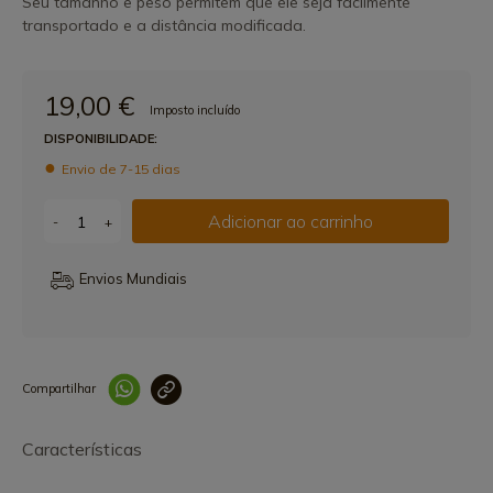
Seu tamanho e peso permitem que ele seja facilmente
transportado e a distância modificada.
19,00 €
Imposto incluído
DISPONIBILIDADE:
Envio de 7-15 dias
Adicionar ao carrinho
-
+
Envios Mundiais
Compartilhar
Link copiado 
Características