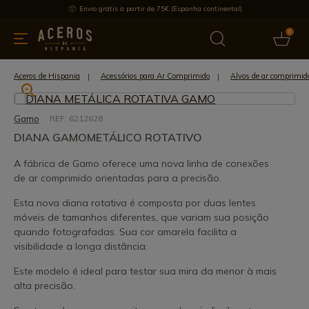
Envio grátis a partir de 75€ (Espanha continental)
0
inha & Utensílios de cozinha
Oferece
Últimas notícias
Mai
Aceros de Hispania
Acessórios para Ar Comprimido
Alvos de ar comprimid
Gamo
REF: 6212628
DIANA GAMOMETÁLICO ROTATIVO
A fábrica de Gamo oferece uma nova linha de conexões
de ar comprimido orientadas para a precisão.
Esta nova diana rotativa é composta por duas lentes
móveis de tamanhos diferentes, que variam sua posição
quando fotografadas. Sua cor amarela facilita a
visibilidade a longa distância.
Este modelo é ideal para testar sua mira da menor à mais
alta precisão.