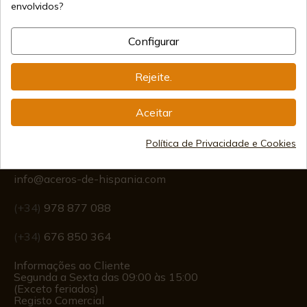
envolvidos?
Configurar
Frete Internacional
Rejeite.
Aceitar
Informação
Política de Privacidade e Cookies
info@aceros-de-hispania.com
(+34)
978 877 088
(+34)
676 850 364
Informações ao Cliente
Segunda a Sexta das 09:00 às 15:00
(Exceto feriados)
Registo Comercial