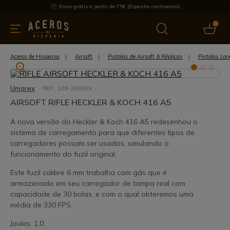
Envio grátis a partir de 75€ (Espanha continental)
0
inha & Utensílios de cozinha
Oferece
Últimas notícias
Mai
Aceros de Hispania
Airsoft
Pistolas de Airsoft & Réplicas
Pistolas Lon
Umarex
REF: 109-26383X
AIRSOFT RIFLE HECKLER & KOCH 416 A5
A nova versão do Heckler & Koch 416 A5 redesenhou o
sistema de carregamento para que diferentes tipos de
carregadores possam ser usados, simulando o
funcionamento do fuzil original.
Este fuzil calibre 6 mm trabalha com gás que é
armazenado em seu carregador de tampa real com
capacidade de 30 bolas, e com o qual obteremos uma
média de 330 FPS.
Joules: 1.0