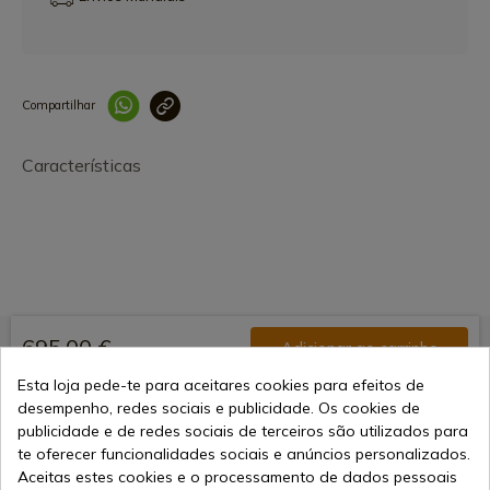
Compartilhar
Link copiado 
Características
695,00 €
Adicionar ao carrinho
Vendendo online desde 1998
Esta loja pede-te para aceitares cookies para efeitos de
desempenho, redes sociais e publicidade. Os cookies de
publicidade e de redes sociais de terceiros são utilizados para
te oferecer funcionalidades sociais e anúncios personalizados.
Métodos de Pagamento
Aceitas estes cookies e o processamento de dados pessoais
Seguros