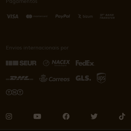
Pagamentos
Envios internacionais por
Visite-
Visite-
Visite-
Visite-
Visit