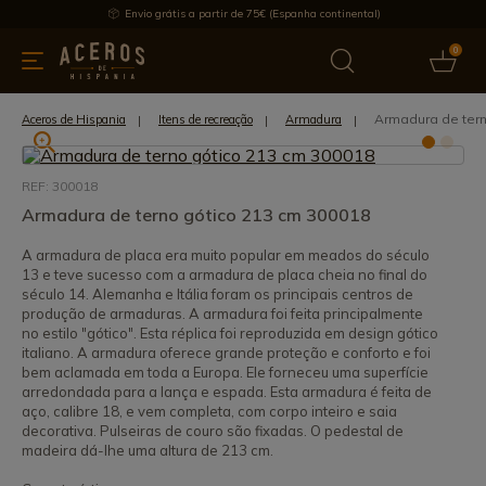
Envio grátis a partir de 75€ (Espanha continental)
0
inha & Utensílios de cozinha
Oferece
Últimas notícias
Mai
Armadura de tern
Aceros de Hispania
Itens de recreação
Armadura
REF: 300018
Armadura de terno gótico 213 cm 300018
A armadura de placa era muito popular em meados do século
13 e teve sucesso com a armadura de placa cheia no final do
século 14. Alemanha e Itália foram os principais centros de
produção de armaduras. A armadura foi feita principalmente
no estilo "gótico". Esta réplica foi reproduzida em design gótico
italiano. A armadura oferece grande proteção e conforto e foi
bem aclamada em toda a Europa. Ele forneceu uma superfície
arredondada para a lança e espada. Esta armadura é feita de
aço, calibre 18, e vem completa, com corpo inteiro e saia
decorativa. Pulseiras de couro são fixadas. O pedestal de
madeira dá-lhe uma altura de 213 cm.