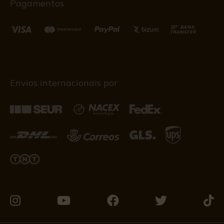
Pagamentos
Envios internacionais por
Visite-
Visite-
Visite-
Visite-
Visit