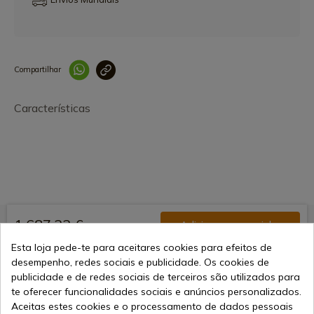
Compartilhar
Link copiado 
Características
1 687,22 €
Adicionar ao carrinho
Vendendo online desde 1998
Esta loja pede-te para aceitares cookies para efeitos de
desempenho, redes sociais e publicidade. Os cookies de
publicidade e de redes sociais de terceiros são utilizados para
te oferecer funcionalidades sociais e anúncios personalizados.
Métodos de Pagamento
Aceitas estes cookies e o processamento de dados pessoais