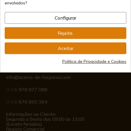
Seguros
envolvidos?
Configurar
Frete Internacional
Rejeite.
Aceitar
Informação
Política de Privacidade e Cookies
info@aceros-de-hispania.com
(+34)
978 877 088
(+34)
676 850 364
Informações ao Cliente
Segunda a Sexta das 09:00 às 15:00
(Exceto feriados)
Registo Comercial