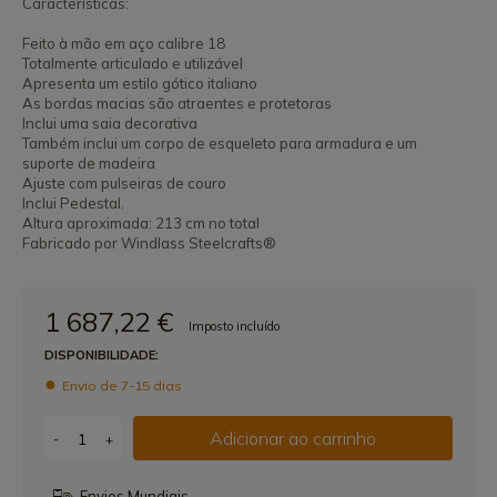
Características:
Feito à mão em aço calibre 18
Totalmente articulado e utilizável
Apresenta um estilo gótico italiano
As bordas macias são atraentes e protetoras
Inclui uma saia decorativa
Também inclui um corpo de esqueleto para armadura e um
suporte de madeira
Ajuste com pulseiras de couro
Inclui Pedestal.
Altura aproximada: 213 cm no total
Fabricado por Windlass Steelcrafts®
1 687,22 €
Imposto incluído
DISPONIBILIDADE:
Envio de 7-15 dias
Adicionar ao carrinho
-
+
Envios Mundiais