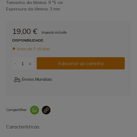
Tamanho da lâmina: 9 "5 cm
Espessura da lâmina: 3 mm
19,00 €
Imposto incluído
DISPONIBILIDADE:
Envio de 7-15 dias
Adicionar ao carrinho
-
+
Envios Mundiais
Compartilhar
Link copiado 
Características