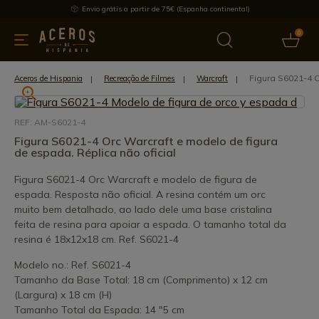
Envio grátis a partir de 75€ (Espanha continental)
0
inha & Utensílios de cozinha
Oferece
Últimas notícias
Mai
Figura S6021-4 O
Aceros de Hispania
Recreação de Filmes
Warcraft
REF: AM-S6021-4
Figura S6021-4 Orc Warcraft e modelo de figura
de espada. Réplica não oficial
Figura S6021-4 Orc Warcraft e modelo de figura de
espada. Resposta não oficial. A resina contém um orc
muito bem detalhado, ao lado dele uma base cristalina
feita de resina para apoiar a espada. O tamanho total da
resina é 18x12x18 cm. Ref. S6021-4
Modelo no.: Ref. S6021-4
Tamanho da Base Total: 18 cm (Comprimento) x 12 cm
(Largura) x 18 cm (H)
Tamanho Total da Espada: 14 "5 cm