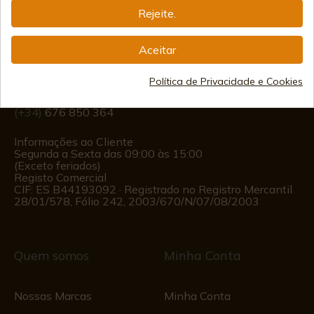
Informação
Rejeite.
Aceitar
info@aceros-de-hispania.com
Política de Privacidade e Cookies
(+34)
978 877 088
(+34)
676 850 364
Informações ao Cliente
Segunda a Sexta das 09:00 às 15:00
(Exceto feriados)
Registo Comercial
CIF: ES B44193092 · Registrado no Registro Mercantil
28/01/578, Fólio 242, 2003/670/N/07/08/2003
Quem somos
Minha Conta
Nossas Marcas
Minha Conta