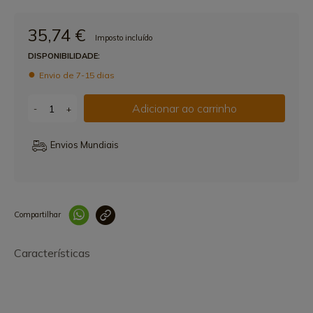
35,74 €
Imposto incluído
DISPONIBILIDADE:
Envio de 7-15 dias
Adicionar ao carrinho
-
+
Envios Mundiais
Compartilhar
Link copiado 
Características