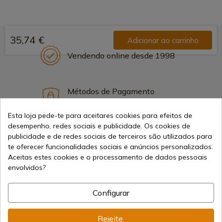
35,74 €
Adicionar ao carrinho
Vendendo online desde 1998
Métodos de Pagamento
Seguros
Esta loja pede-te para aceitares cookies para efeitos de
desempenho, redes sociais e publicidade. Os cookies de
publicidade e de redes sociais de terceiros são utilizados para
Frete Internacional
te oferecer funcionalidades sociais e anúncios personalizados.
Aceitas estes cookies e o processamento de dados pessoais
envolvidos?
Configurar
Informação
Rejeite.