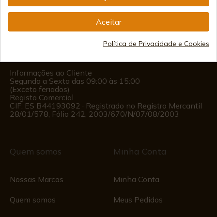
info@aceros-de-hispania.com
Aceitar
(+34)
978 877 088
Política de Privacidade e Cookies
(+34)
676 850 364
Informações ao Cliente
Segunda a Sexta das 09:00 às 15:00
(Exceto feriados)
Registo Comercial
CIF: ES B44193092 · Registrado no Registro Mercantil
28/01/578, Fólio 242, 2003/670/N/07/08/2003
Quem somos
Minha Conta
Nossas Marcas
Minha Conta
Quem somos
Meus Pedidos