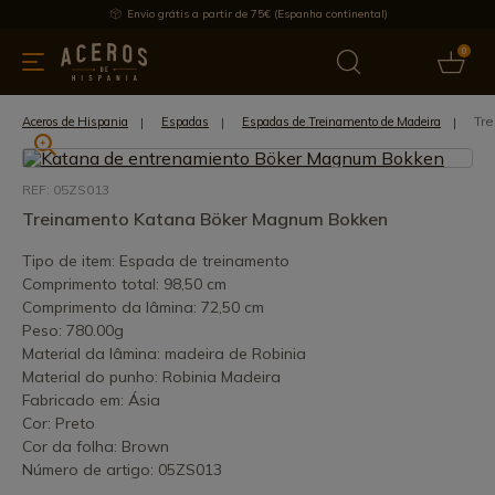
Envio grátis a partir de 75€ (Espanha continental)
0
inha & Utensílios de cozinha
Oferece
Últimas notícias
Mai
Tr
Aceros de Hispania
Espadas
Espadas de Treinamento de Madeira
REF: 05ZS013
Treinamento Katana Böker Magnum Bokken
Tipo de item: Espada de treinamento
Comprimento total: 98,50 cm
Comprimento da lâmina: 72,50 cm
Peso: 780.00g
Material da lâmina: madeira de Robinia
Material do punho: Robinia Madeira
Fabricado em: Ásia
Cor: Preto
Cor da folha: Brown
Número de artigo: 05ZS013