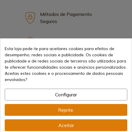
Métodos de Pagamento
Seguros
Frete Internacional
Esta loja pede-te para aceitares cookies para efeitos de
desempenho, redes sociais e publicidade. Os cookies de
publicidade e de redes sociais de terceiros são utilizados para
te oferecer funcionalidades sociais e anúncios personalizados.
Aceitas estes cookies e o processamento de dados pessoais
envolvidos?
Informação
Configurar
info@aceros-de-hispania.com
Rejeite.
(+34)
978 877 088
(+34)
676 850 364
Aceitar