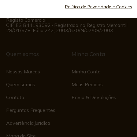
Informações ao Cliente
Política de Privacidade e Cookies
Segunda a Sexta das 09:00 às 15:00
(Exceto feriados)
Registo Comercial
CIF: ES B44193092 · Registrado no Registro Mercantil
28/01/578, Fólio 242, 2003/670/N/07/08/2003
Quem somos
Minha Conta
Nossas Marcas
Minha Conta
Quem somos
Meus Pedidos
Contato
Envio & Devoluções
Perguntas Frequentes
Advertência jurídica
Mapa do Site