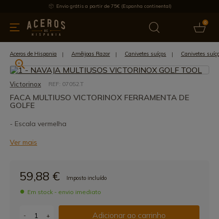
Envio grátis a partir de 75€ (Espanha continental)
0
inha & Utensílios de cozinha
Oferece
Últimas notícias
Mai
Aceros de Hispania
Amêijoas Razor
Canivetes suíços
Canivetes suíç
Victorinox
REF: 07052.T
FACA MULTIUSO VICTORINOX FERRAMENTA DE
GOLFE
- Escala vermelha
Ver mais
59,88 €
Imposto incluído
Em stock - envio imediato
Adicionar ao carrinho
-
+