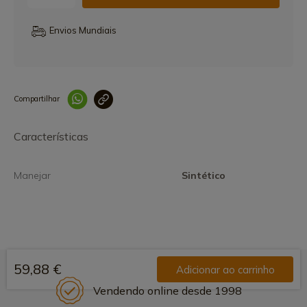
Envios Mundiais
Compartilhar
Link copiado 
Características
Manejar
Sintético
59,88 €
Adicionar ao carrinho
Vendendo online desde 1998