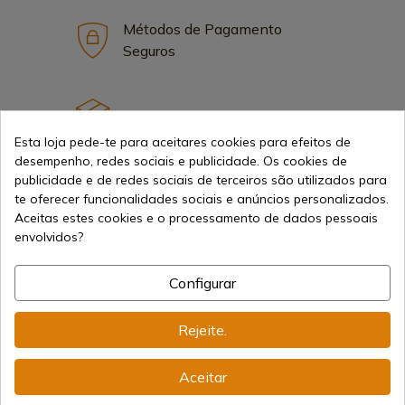
Métodos de Pagamento
Seguros
Frete Internacional
Esta loja pede-te para aceitares cookies para efeitos de
desempenho, redes sociais e publicidade. Os cookies de
publicidade e de redes sociais de terceiros são utilizados para
te oferecer funcionalidades sociais e anúncios personalizados.
Aceitas estes cookies e o processamento de dados pessoais
Informação
envolvidos?
Configurar
info@aceros-de-hispania.com
(+34)
978 877 088
Rejeite.
(+34)
676 850 364
Aceitar
Informações ao Cliente