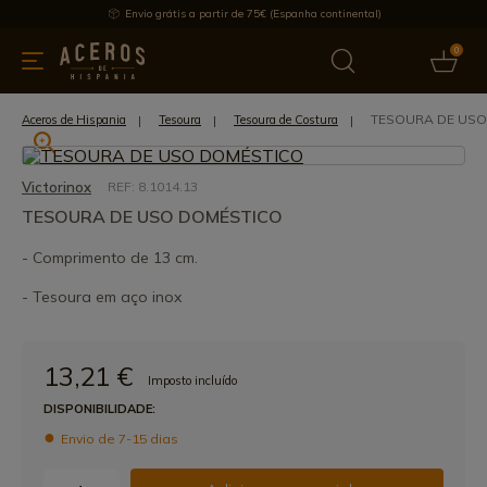
Envio grátis a partir de 75€ (Espanha continental)
0
inha & Utensílios de cozinha
Oferece
Últimas notícias
Mai
TESOURA DE USO
Aceros de Hispania
Tesoura
Tesoura de Costura
Victorinox
REF: 8.1014.13
TESOURA DE USO DOMÉSTICO
- Comprimento de 13 cm.
- Tesoura em aço inox
13,21 €
Imposto incluído
DISPONIBILIDADE:
Envio de 7-15 dias