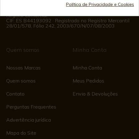
Segunda a Sexta das 09:00 às 15:00
Política de Privacidade e Cookies
(Exceto feriados)
Registo Comercial
CIF: ES B44193092 · Registrado no Registro Mercantil
28/01/578, Fólio 242, 2003/670/N/07/08/2003
Quem somos
Minha Conta
Nossas Marcas
Minha Conta
Quem somos
Meus Pedidos
Contato
Envio & Devoluções
Perguntas Frequentes
Advertência jurídica
Mapa do Site