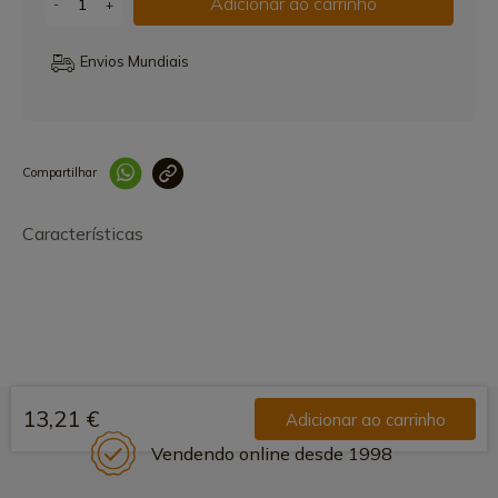
Adicionar ao carrinho
-
+
Envios Mundiais
Compartilhar
Link copiado 
Características
13,21 €
Adicionar ao carrinho
Vendendo online desde 1998