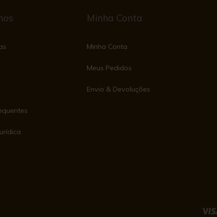
mos
Minha Conta
as
Minha Conta
Meus Pedidos
Envio & Devoluções
equentes
urídica
e