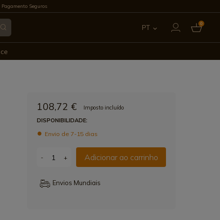
 Pagamento Seguros
0
PT
ES
ece
EN
FR
108,72 €
Imposto incluído
IT
DISPONIBILIDADE:
Envio de 7-15 dias
DE
Adicionar ao carrinho
-
+
Envios Mundiais