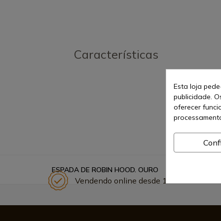
Características
Esta loja pede
publicidade. O
oferecer funci
processamento
Conf
ESPADA DE ROBIN HOOD. OURO
Vendendo online desde 1998