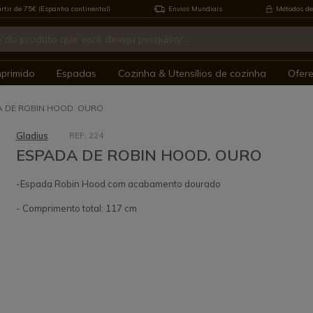
rtir de 75€ (Espanha continental)
Envios Mundiais
Métodos de
mprimido
Espadas
Cozinha & Utensílios de cozinha
Ofer
 DE ROBIN HOOD. OURO
Gladius
REF: 224
ESPADA DE ROBIN HOOD. OURO
-Espada Robin Hood com acabamento dourado
- Comprimento total: 117 cm