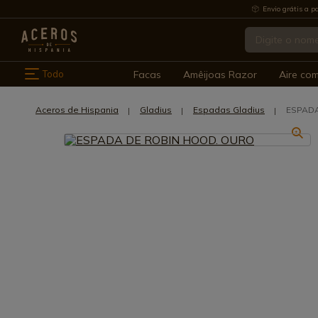
Envio grátis a pa
Todo
Facas
Amêijoas Razor
Aire co
Aceros de Hispania
Gladius
Espadas Gladius
ESPADA