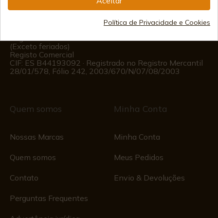
Aceitar
(+34)
676 850 364
Política de Privacidade e Cookies
Informações ao Cliente
Segunda a Sexta das 09:00 às 15:00
(Exceto feriados)
Registo Comercial
CIF: ES B44193092 · Registrado no Registro Mercantil
28/01/578, Fólio 242, 2003/670/N/07/08/2003
Quem somos
Minha Conta
Nossas Marcas
Minha Conta
Quem somos
Meus Pedidos
Contato
Envio & Devoluções
Perguntas Frequentes