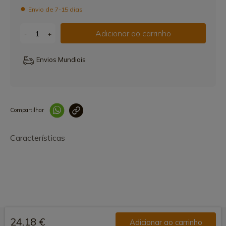
Envio de 7-15 dias
Adicionar ao carrinho
-
+
Envios Mundiais
Compartilhar
Link copiado 
Características
24,18 €
Adicionar ao carrinho