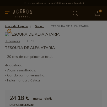
Envio grátis a partir de 75€ (Espanha continental)
0
inha & Utensílios de cozinha
Oferece
Últimas notícias
Mai
TESOURA DE ALFAIATARIA
Aceros de Hispania
Tesoura
3 Claveles
REF: 73
TESOURA DE ALFAIATARIA
- 20 cms de comprimento total.
-Niquelado.
- Alças esmaltadas.
- Cor do punho: vermelho.
- Inclui manga plástica.
24,18 €
Imposto incluído
DISPONIBILIDADE: