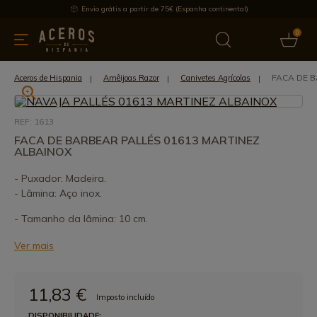
Envio grátis a partir de 75€ (Espanha continental)
0
inha & Utensílios de cozinha
Oferece
Últimas notícias
Mai
FACA DE B
Aceros de Hispania
Amêijoas Razor
Canivetes Agrícolas
REF: 1613
FACA DE BARBEAR PALLÉS 01613 MARTINEZ
ALBAINOX
- Puxador: Madeira.
- Lâmina: Aço inox.
- Tamanho da lâmina: 10 cm.
Ver mais
11,83 €
Imposto incluído
DISPONIBILIDADE: