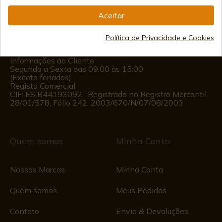
Aceitar
(+34)
978 877 088
Política de Privacidade e Cookies
(+34)
676 850 364
Informações ao Cliente
Segunda a Sexta das 09:00 às 15:00
(Exceto feriados)
Registo Comercial
CIF: ES B44193092 · Registrado no Registro Mercantil
28/01/578, Fólio 242, 2003/670/N/07/08/2003
Quem somos
Minha Conta
Nossas Marcas
Minha Conta
Quem somos
Meus Pedidos
Contato
Envio & Devoluções