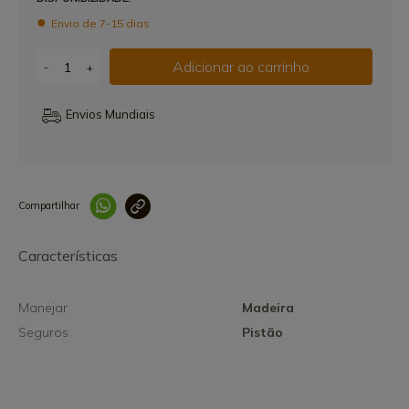
Envio de 7-15 dias
Adicionar ao carrinho
-
+
Envios Mundiais
Compartilhar
Link copiado 
Características
Manejar
Madeira
Seguros
Pistão