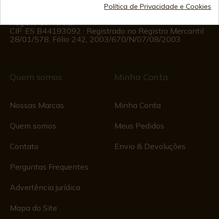
Segunda a Sexta das 09:00 às 15:00
Política de Privacidade e Cookies
(Exceto feriados)
Registo Comercial
CIF: ES B44193092 · Registrado no Registro Mercantil
28/01/578, Fólio 242, 2003/670/N/07/08/2003
Quem somos
Minha Conta
Nossas Marcas
Minha Conta
Quem somos
Meus Pedidos
Contato
Envio & Devoluções
Perguntas Frequentes
Advertência jurídica
Mapa do Site