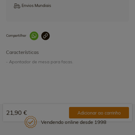
Envios Mundiais
Compartilhar
Link copiado 
Características
- Apontador de mesa para facas.
21,90 €
Adicionar ao carrinho
Vendendo online desde 1998