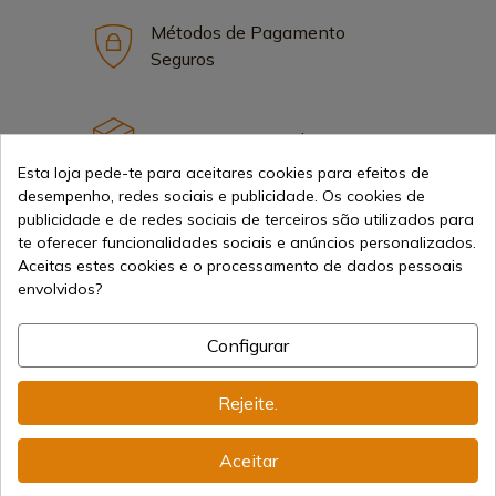
Métodos de Pagamento
Seguros
Frete Internacional
Esta loja pede-te para aceitares cookies para efeitos de
desempenho, redes sociais e publicidade. Os cookies de
publicidade e de redes sociais de terceiros são utilizados para
te oferecer funcionalidades sociais e anúncios personalizados.
Aceitas estes cookies e o processamento de dados pessoais
Informação
envolvidos?
Configurar
info@aceros-de-hispania.com
(+34)
978 877 088
Rejeite.
(+34)
676 850 364
Aceitar
Informações ao Cliente