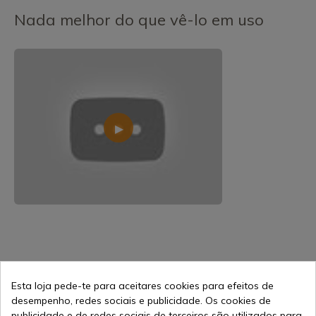
Nada melhor do que vê-lo em uso
Esta loja pede-te para aceitares cookies para efeitos de
4,40 €
Adicionar ao carrinho
5,87 €
desempenho, redes sociais e publicidade. Os cookies de
publicidade e de redes sociais de terceiros são utilizados para