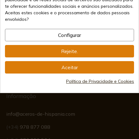
Vendendo online desde 1998
te oferecer funcionalidades sociais e anúncios personalizados.
Aceitas estes cookies e o processamento de dados pessoais
envolvidos?
Métodos de Pagamento
Seguros
Configurar
Rejeite.
Frete Internacional
Aceitar
Política de Privacidade e Cookies
Informação
info@aceros-de-hispania.com
(+34)
978 877 088