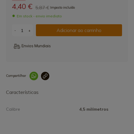
4,40 €
5,87 €
Imposto incluído
Em stock - envio imediato
Adicionar ao carrinho
-
+
Envios Mundiais
Compartilhar
Link copiado 
Características
Calibre
4,5 milímetros