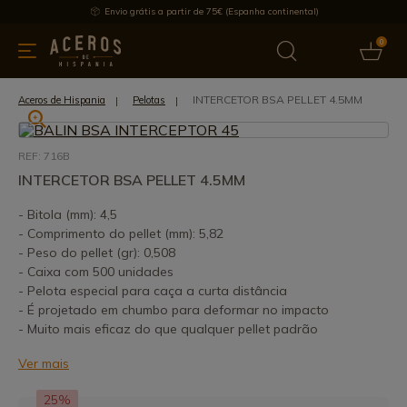
Envio grátis a partir de 75€ (Espanha continental)
0
inha & Utensílios de cozinha
Oferece
Últimas notícias
Mai
INTERCETOR BSA PELLET 4.5MM
Aceros de Hispania
Pelotas
REF: 716B
INTERCETOR BSA PELLET 4.5MM
- Bitola (mm): 4,5
- Comprimento do pellet (mm): 5,82
- Peso do pellet (gr): 0,508
- Caixa com 500 unidades
- Pelota especial para caça a curta distância
- É projetado em chumbo para deformar no impacto
- Muito mais eficaz do que qualquer pellet padrão
Ver mais
25%