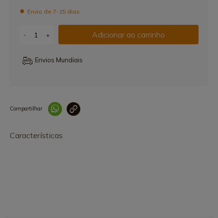
Envio de 7-15 dias
Adicionar ao carrinho
-
+
Envios Mundiais
Compartilhar
Link copiado 
Características