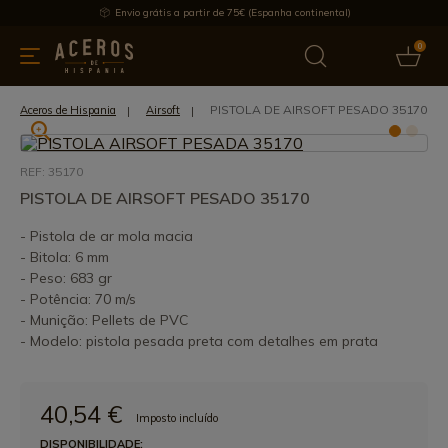
Envio grátis a partir de 75€ (Espanha continental)
0
inha & Utensílios de cozinha
Oferece
Últimas notícias
Mai
PISTOLA DE AIRSOFT PESADO 35170
Aceros de Hispania
Airsoft
REF: 35170
PISTOLA DE AIRSOFT PESADO 35170
- Pistola de ar mola macia
- Bitola: 6 mm
- Peso: 683 gr
- Potência: 70 m/s
- Munição: Pellets de PVC
- Modelo: pistola pesada preta com detalhes em prata
40,54 €
Imposto incluído
DISPONIBILIDADE: