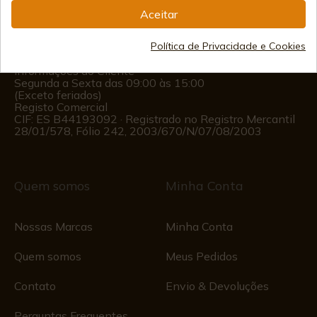
(+34)
978 877 088
Aceitar
(+34)
676 850 364
Política de Privacidade e Cookies
Informações ao Cliente
Segunda a Sexta das 09:00 às 15:00
(Exceto feriados)
Registo Comercial
CIF: ES B44193092 · Registrado no Registro Mercantil
28/01/578, Fólio 242, 2003/670/N/07/08/2003
Quem somos
Minha Conta
Nossas Marcas
Minha Conta
Quem somos
Meus Pedidos
Contato
Envio & Devoluções
Perguntas Frequentes