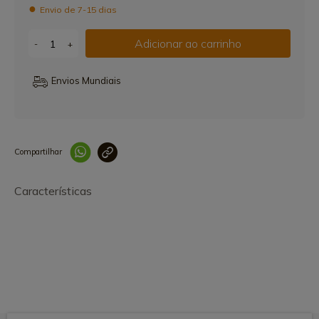
Envio de 7-15 dias
Adicionar ao carrinho
-
+
Envios Mundiais
Compartilhar
Link copiado 
Características