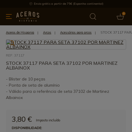
Envio grátis a partir de 75€ (Espanha continental)
0
inha & Utensílios de cozinha
Oferece
Últimas notícias
Mai
STOCK 37117 PAR
Aceros de Hispania
Arcos
Acessórios para arcos
REF: 37117
STOCK 37117 PARA SETA 37102 POR MARTINEZ
ALBAINOX
- Blister de 10 peças
- Ponta de seta de alumínio
- Válido para a referência de seta 37102 de Martinez
Albainox
3,80 €
Imposto incluído
DISPONIBILIDADE: