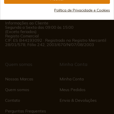
(+34)
978 877 088
Política de Privacidade e Cookies
(+34)
676 850 364
Informações ao Cliente
Segunda a Sexta das 09:00 às 15:00
(Exceto feriados)
Registo Comercial
CIF: ES B44193092 · Registrado no Registro Mercantil
28/01/578, Fólio 242, 2003/670/N/07/08/2003
Quem somos
Minha Conta
Nossas Marcas
Minha Conta
Quem somos
Meus Pedidos
Contato
Envio & Devoluções
Perguntas Frequentes