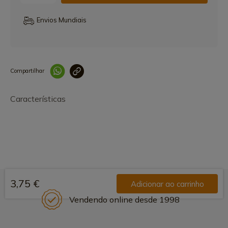
Envios Mundiais
Compartilhar
Link copiado 
Características
3,75 €
Adicionar ao carrinho
Vendendo online desde 1998