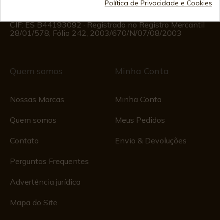
Política de Privacidade e Cookies
(Exceto feriados)
Registo Comercial
CIF: ES B44193092 · Registrado no Registro Mercantil
28/01/578, Fólio 242, 2003/670/N/07/08/2003
Quem somos
Minha Conta
Nossas Marcas
Minha Conta
Quem somos
Meus Pedidos
Contato
Envio & Devoluções
Perguntas Frequentes
Advertência jurídica
Mapa do Site