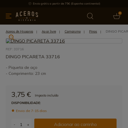
Envio grátis a partir de 75€ (Espanha continental)
0
inha & Utensílios de cozinha
Oferece
Últimas notícias
Mai
DINGO PICAR
Aceros de Hispania
Ao ar livre
Campismo
Pinos
REF: 33716
DINGO PICARETA 33716
- Piqueta de aço
- Comprimento: 23 cm
3,75 €
Imposto incluído
DISPONIBILIDADE:
Envio de 7-15 dias
Adicionar ao carrinho
-
+