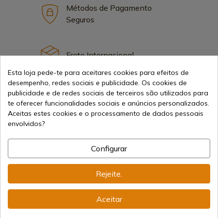
Métodos de Pagamento
Seguros
Frete Internacional
Esta loja pede-te para aceitares cookies para efeitos de
desempenho, redes sociais e publicidade. Os cookies de
publicidade e de redes sociais de terceiros são utilizados para
te oferecer funcionalidades sociais e anúncios personalizados.
Aceitas estes cookies e o processamento de dados pessoais
Informação
envolvidos?
info@aceros-de-hispania.com
Configurar
(+34)
978 877 088
Rejeite.
(+34)
676 850 364
Aceitar
Informações ao Cliente
Segunda a Sexta das 09:00 às 15:00