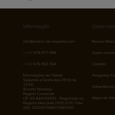
Informação
Quem so
info@aceros-de-hispania.com
Nossas Marc
(+34)
978 877 088
Quem somos
(+34)
676 850 364
Contato
Informações ao Cliente
Perguntas Fr
Segunda a Sexta das 09:00 às
15:00
Advertência j
(Exceto feriados)
Registo Comercial
Mapa do Sit
CIF: ES B44193092 · Registrado no
Registro Mercantil 28/01/578, Fólio
242, 2003/670/N/07/08/2003