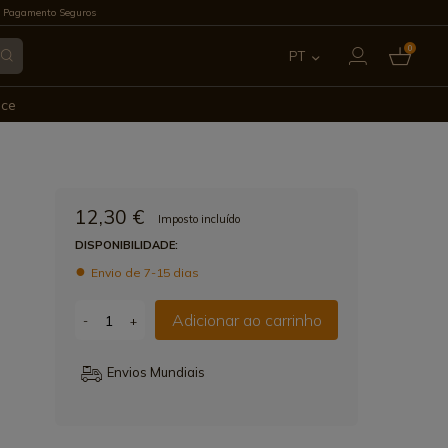
 Pagamento Seguros
0
PT
ES
ece
EN
FR
12,30 €
Imposto incluído
IT
DISPONIBILIDADE:
Envio de 7-15 dias
DE
Adicionar ao carrinho
-
+
Envios Mundiais