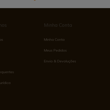
mos
Minha Conta
as
Minha Conta
Meus Pedidos
Envio & Devoluções
equentes
urídica
e