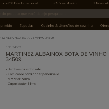
rtir de 75€ (Espanha continental)
Envios Mundiais
Métodos de
mprimido
Espadas
Cozinha & Utensílios de cozinha
Ofer
NEZ ALBAINOX BOTA DE VINHO 34509
REF: 34509
MARTINEZ ALBAINOX BOTA DE VINHO
34509
- Bumbum de vinho reto
- Com corda para poder pendurá-lo
- Material: couro
- Capacidade: 1 litro