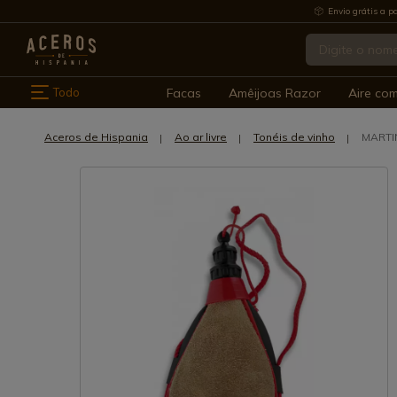
Envio grátis a pa
Todo
Facas
Amêijoas Razor
Aire co
Aceros de Hispania
Ao ar livre
Tonéis de vinho
MARTI