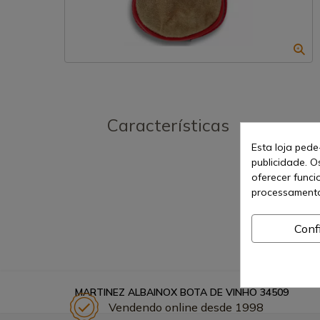
Características
Esta loja pede
publicidade. O
oferecer funci
processamento
Conf
MARTINEZ ALBAINOX BOTA DE VINHO 34509
Vendendo online desde 1998