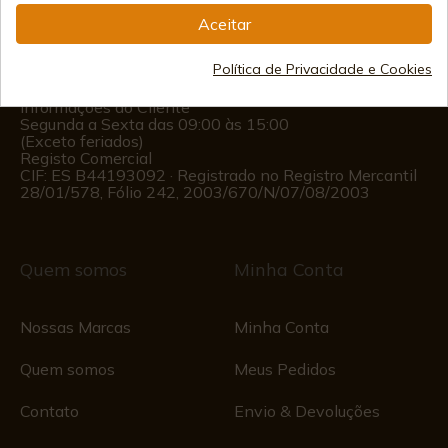
(+34)
978 877 088
Aceitar
(+34)
676 850 364
Política de Privacidade e Cookies
Informações ao Cliente
Segunda a Sexta das 09:00 às 15:00
(Exceto feriados)
Registo Comercial
CIF: ES B44193092 · Registrado no Registro Mercantil
28/01/578, Fólio 242, 2003/670/N/07/08/2003
Quem somos
Minha Conta
Nossas Marcas
Minha Conta
Quem somos
Meus Pedidos
Contato
Envio & Devoluções