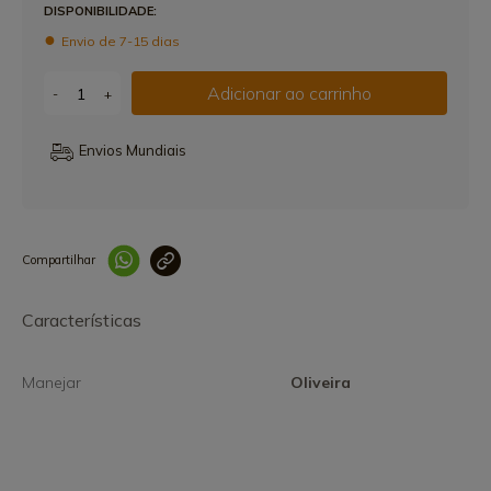
DISPONIBILIDADE:
Envio de 7-15 dias
Adicionar ao carrinho
-
+
Envios Mundiais
Compartilhar
Link copiado 
Características
Manejar
Oliveira