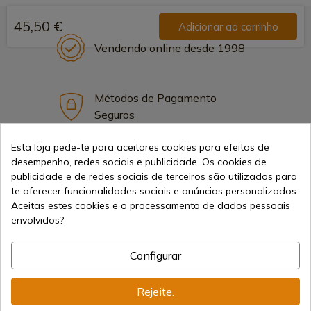
45,50 €
Adicionar ao carrinho
Vendendo online desde 1998
Métodos de Pagamento
Seguros
Esta loja pede-te para aceitares cookies para efeitos de
desempenho, redes sociais e publicidade. Os cookies de
Frete Internacional
publicidade e de redes sociais de terceiros são utilizados para
te oferecer funcionalidades sociais e anúncios personalizados.
Aceitas estes cookies e o processamento de dados pessoais
envolvidos?
Configurar
Informação
Rejeite.
info@aceros-de-hispania.com