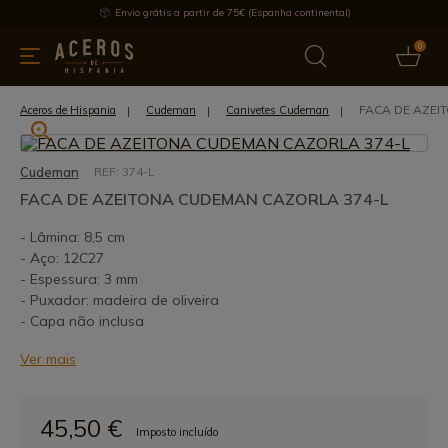
Envio grátis a partir de 75€ (Espanha continental)
0
inha & Utensílios de cozinha
Oferece
Últimas notícias
Mai
FACA DE AZEI
Aceros de Hispania
Cudeman
Canivetes Cudeman
Cudeman
REF: 374-L
FACA DE AZEITONA CUDEMAN CAZORLA 374-L
- Lâmina: 8,5 cm
- Aço: 12C27
- Espessura: 3 mm
- Puxador: madeira de oliveira
- Capa não inclusa
Ver mais
45,50 €
Imposto incluído