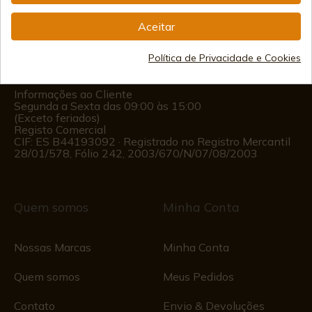
info@aceros-de-hispania.com
Aceitar
(+34)
978 877 088
Política de Privacidade e Cookies
(+34)
676 850 364
Informações ao Cliente
Segunda a Sexta das 09:00 às 15:00
(Exceto feriados)
Registo Comercial
CIF: ES B44193092 · Registrado no Registro Mercantil
28/01/578, Fólio 242, 2003/670/N/07/08/2003
Quem somos
Minha Conta
Nossas Marcas
Minha Conta
Quem somos
Meus Pedidos
Contato
Envio & Devoluções