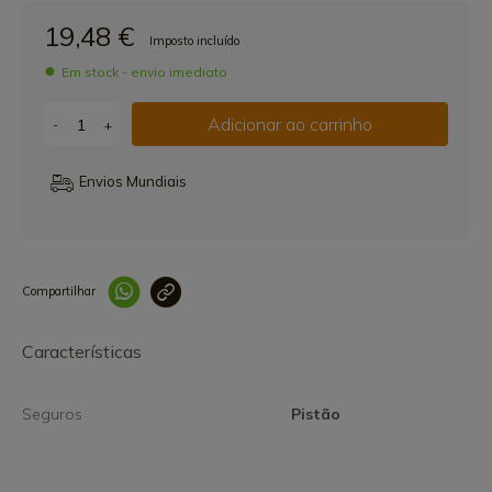
19,48 €
Imposto incluído
Em stock - envio imediato
Adicionar ao carrinho
-
+
Envios Mundiais
Compartilhar
Link copiado 
Características
Seguros
Pistão