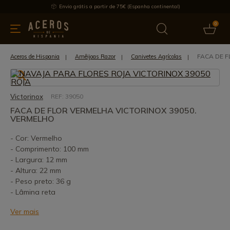
Envio grátis a partir de 75€ (Espanha continental)
0
inha & Utensílios de cozinha
Oferece
Últimas notícias
Mai
FACA DE F
Aceros de Hispania
Amêijoas Razor
Canivetes Agrícolas
Victorinox
REF: 39050
FACA DE FLOR VERMELHA VICTORINOX 39050.
VERMELHO
- Cor: Vermelho
- Comprimento: 100 mm
- Largura: 12 mm
- Altura: 22 mm
- Peso preto: 36 g
- Lâmina reta
Ver mais