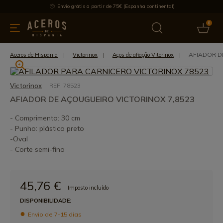
Envio grátis a partir de 75€ (Espanha continental)
0
inha & Utensílios de cozinha
Oferece
Últimas notícias
Mai
AFIADOR D
Aceros de Hispania
Victorinox
Aços de afiação Vitorinox
Victorinox
REF: 78523
AFIADOR DE AÇOUGUEIRO VICTORINOX 7,8523
- Comprimento: 30 cm
- Punho: plástico preto
-Oval
- Corte semi-fino
45,76 €
Imposto incluído
DISPONIBILIDADE:
Envio de 7-15 dias