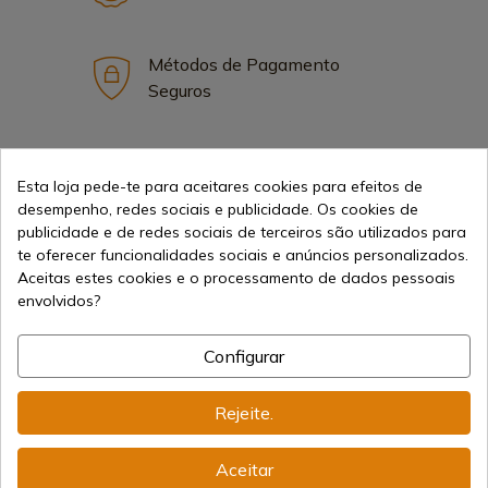
Métodos de Pagamento
Seguros
Frete Internacional
Esta loja pede-te para aceitares cookies para efeitos de
desempenho, redes sociais e publicidade. Os cookies de
publicidade e de redes sociais de terceiros são utilizados para
te oferecer funcionalidades sociais e anúncios personalizados.
Aceitas estes cookies e o processamento de dados pessoais
envolvidos?
Informação
Configurar
info@aceros-de-hispania.com
Rejeite.
(+34)
978 877 088
Aceitar
(+34)
676 850 364