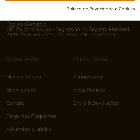
Informações ao Cliente
Política de Privacidade e Cookies
Segunda a Sexta das 09:00 às 15:00
(Exceto feriados)
Registo Comercial
CIF: ES B44193092 · Registrado no Registro Mercantil
28/01/578, Fólio 242, 2003/670/N/07/08/2003
Quem somos
Minha Conta
Nossas Marcas
Minha Conta
Quem somos
Meus Pedidos
Contato
Envio & Devoluções
Perguntas Frequentes
Advertência jurídica