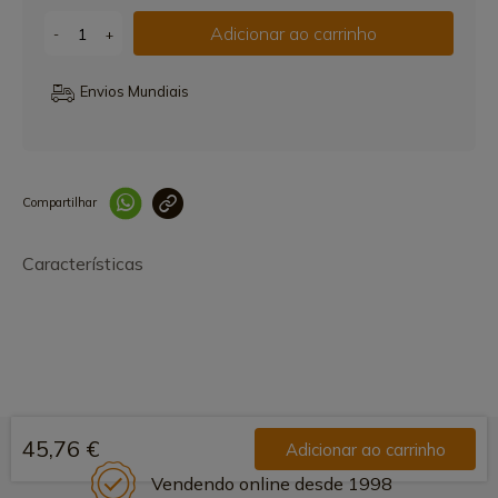
Adicionar ao carrinho
-
+
Envios Mundiais
Compartilhar
Link copiado 
Características
45,76 €
Adicionar ao carrinho
Vendendo online desde 1998