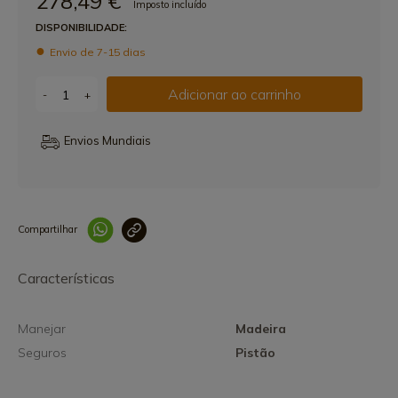
278,49 €
Imposto incluído
DISPONIBILIDADE:
Envio de 7-15 dias
Adicionar ao carrinho
-
+
Envios Mundiais
Compartilhar
Link copiado 
Características
Manejar
Madeira
Seguros
Pistão