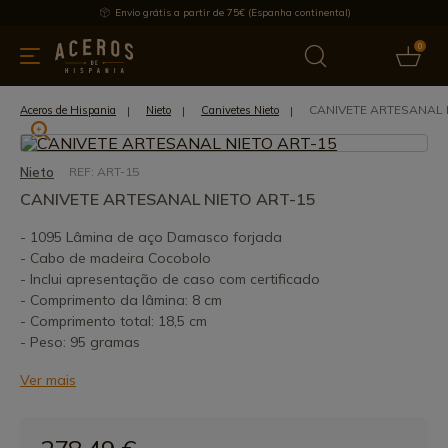
Envio grátis a partir de 75€ (Espanha continental)
0
inha & Utensílios de cozinha
Oferece
Últimas notícias
Mai
CANIVETE ARTESANAL 
Aceros de Hispania
Nieto
Canivetes Nieto
Nieto
REF: ART-15
CANIVETE ARTESANAL NIETO ART-15
- 1095 Lâmina de aço Damasco forjada
- Cabo de madeira Cocobolo
- Inclui apresentação de caso com certificado
- Comprimento da lâmina: 8 cm
- Comprimento total: 18,5 cm
- Peso: 95 gramas
Ver mais