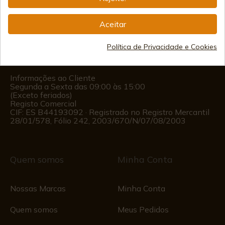
info@aceros-de-hispania.com
Aceitar
(+34)
978 877 088
Política de Privacidade e Cookies
(+34)
676 850 364
Informações ao Cliente
Segunda a Sexta das 09:00 às 15:00
(Exceto feriados)
Registo Comercial
CIF: ES B44193092 · Registrado no Registro Mercantil
28/01/578, Fólio 242, 2003/670/N/07/08/2003
Quem somos
Minha Conta
Nossas Marcas
Minha Conta
Quem somos
Meus Pedidos