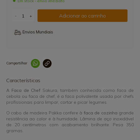
Em stock - envio imediato
Adicionar ao carrinho
-
+
Envios Mundiais
Compartilhar
Link copiado 
Características
A
Faca de Chef
Sakura, também conhecida como faca de
cebola ou faca de chef, é a faca polivalente usada por chefs
profissionais para limpar, cortar e picar legumes.
O cabo de madeira Pakka confere à
faca de cozinha
grande
resistência ao calor e à humidade. Lâmina de aço inoxidável
de 20 centímetros com acabamento brilhante. Pesa 350
gramas.