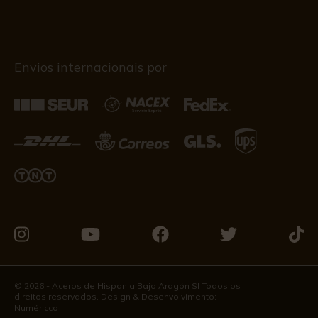
Envios internacionais por
Visite-
Visite-
Visite-
Visite-
Visit
nos
nos
nos
nos
nos
no
no
no
no
no
© 2026 - Aceros de Hispania Bajo Aragón Sl Todos os
direitos reservados. Design & Desenvolvimento:
Instagram
Youtube
Facebook
Twitter
Tikto
Numéricco