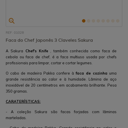
REF: 01028
Faca do Chef Japonês 3 Claveles Sakura
A Sakura
Chef's Knife
, também conhecida como faca de
cebola ou faca de chef, é a faca multiuso usada por chefs
profissionais para limpar, cortar e cortar legumes.
O cabo de madeira Pakka confere à
faca de cozinha
uma
grande resistência ao calor e à humidade. Lâmina de aço
inoxidável de 20 centímetros em acabamento brilhante. Pesa
350 gramas.
CARATERÍSTICAS:
- A coleção Sakura são facas forjadas com lâminas
marteladas.