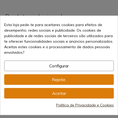
Produtos relacionados
Esta loja pede-te para aceitares cookies para efeitos de
desempenho, redes sociais e publicidade. Os cookies de
publicidade e de redes sociais de terceiros são utilizados para
te oferecer funcionalidades sociais e anúncios personalizados.
Aceitas estes cookies e o processamento de dados pessoais
envolvidos?
Configurar
Ver produto
Ver produto
Ve
Rejeite.
REF: 5.2000.15
REF: 17287
REF: 1741
Victorinox
faca de cozinha Top
Faca de 
Faca de cozinha. Folha de
Cutlery. Manguito de
Lâmina 1
Aceitar
15 cms. Pau-rosa
borracha.
Envio d
Política de Privacidade e Cookies
Envio de 7-15 dias
Envio de 7-15 dias
9,03 €
32,50 €
6,50 €