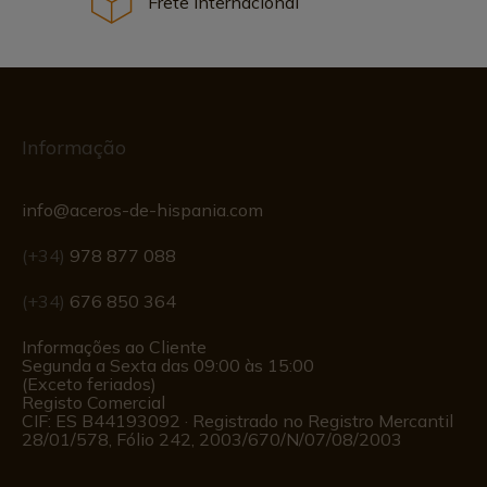
Frete Internacional
Informação
info@aceros-de-hispania.com
(+34)
978 877 088
(+34)
676 850 364
Informações ao Cliente
Segunda a Sexta das 09:00 às 15:00
(Exceto feriados)
Registo Comercial
CIF: ES B44193092 · Registrado no Registro Mercantil
28/01/578, Fólio 242, 2003/670/N/07/08/2003