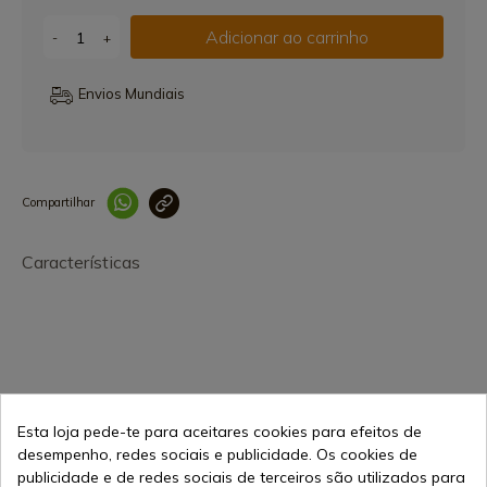
Adicionar ao carrinho
-
+
Envios Mundiais
Compartilhar
Link copiado 
Características
Esta loja pede-te para aceitares cookies para efeitos de
70,98 €
Adicionar ao carrinho
desempenho, redes sociais e publicidade. Os cookies de
Vendendo online desde 1998
publicidade e de redes sociais de terceiros são utilizados para