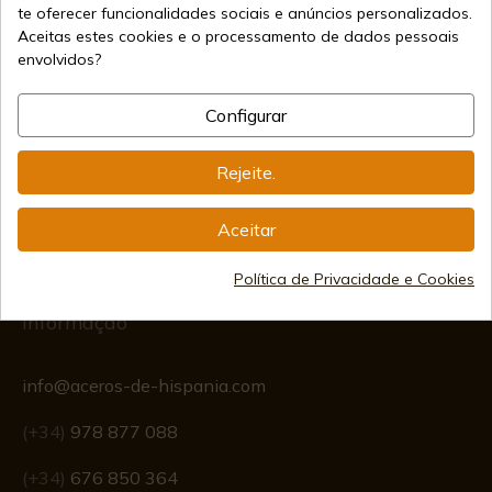
te oferecer funcionalidades sociais e anúncios personalizados.
Aceitas estes cookies e o processamento de dados pessoais
envolvidos?
Métodos de Pagamento
Seguros
Configurar
Rejeite.
Frete Internacional
Aceitar
Política de Privacidade e Cookies
Informação
info@aceros-de-hispania.com
(+34)
978 877 088
(+34)
676 850 364