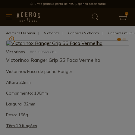
Envio grátis a partir de 75€ (Espanha continental)
0
inha & Utensílios de cozinha
Oferece
Últimas notícias
Mai
Aceros de Hispania
Victorinox
Canivetes Victorinox
Canivetes multiu
Victorinox
REF: 09563.CB1
Victorinox Ranger Grip 55 Faca Vermelha
Victorinox Faca de punho Ranger
Altura 22mm
Comprimento: 130mm
Largura: 32mm
Peso: 166g
Têm 10 funções