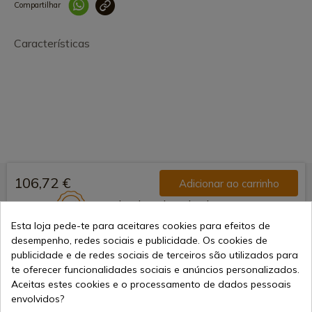
Compartilhar
Link copiado 
Características
106,72 €
Adicionar ao carrinho
Vendendo online desde 1998
Esta loja pede-te para aceitares cookies para efeitos de
desempenho, redes sociais e publicidade. Os cookies de
Métodos de Pagamento
publicidade e de redes sociais de terceiros são utilizados para
te oferecer funcionalidades sociais e anúncios personalizados.
Seguros
Aceitas estes cookies e o processamento de dados pessoais
envolvidos?