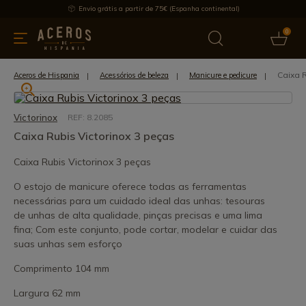
Envio grátis a partir de 75€ (Espanha continental)
0
inha & Utensílios de cozinha
Oferece
Últimas notícias
Mai
Caixa R
Aceros de Hispania
Acessórios de beleza
Manicure e pedicure
Victorinox
REF: 8.2085
Caixa Rubis Victorinox 3 peças
Caixa Rubis Victorinox 3 peças
O estojo de manicure oferece todas as ferramentas
necessárias para um cuidado ideal das unhas: tesouras
de unhas de alta qualidade, pinças precisas e uma lima
fina; Com este conjunto, pode cortar, modelar e cuidar das
suas unhas sem esforço
Comprimento 104 mm
Largura 62 mm