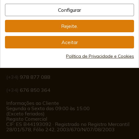
Frete Internacional
Configurar
Rejeite.
Aceitar
Informação
Política de Privacidade e Cookies
info@aceros-de-hispania.com
(+34)
978 877 088
(+34)
676 850 364
Informações ao Cliente
Segunda a Sexta das 09:00 às 15:00
(Exceto feriados)
Registo Comercial
CIF: ES B44193092 · Registrado no Registro Mercantil
28/01/578, Fólio 242, 2003/670/N/07/08/2003