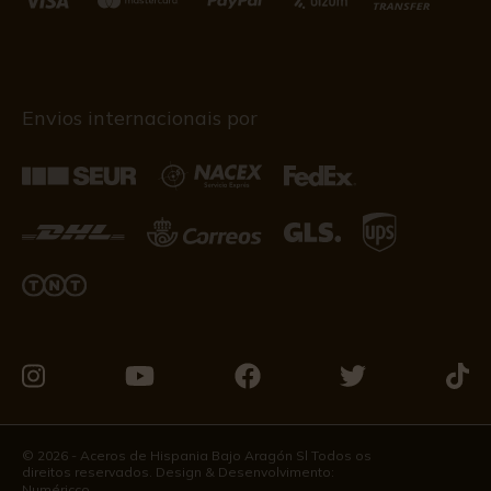
Envios internacionais por
Visite-
Visite-
Visite-
Visite-
Visit
nos
nos
nos
nos
nos
no
no
no
no
no
© 2026 - Aceros de Hispania Bajo Aragón Sl Todos os
direitos reservados. Design & Desenvolvimento:
Instagram
Youtube
Facebook
Twitter
Tikto
Numéricco