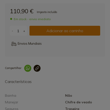
110,90 €
Imposto incluído
Em stock - envio imediato
Adicionar ao carrinho
-
+
Envios Mundiais
Compartilhar
Link copiado 
Características
Bainha
Não
Manejar
Chifre de veado
Seguros
Traseira