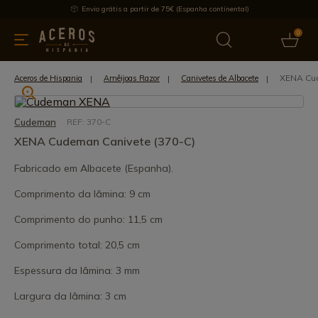
Envio grátis a partir de 75€ (Espanha continental)
0
inha & Utensílios de cozinha
Oferece
Últimas notícias
Mai
XENA Cud
Aceros de Hispania
Amêijoas Razor
Canivetes de Albacete
Cudeman
REF: 370-C
XENA Cudeman Canivete (370-C)
Fabricado em Albacete (Espanha).
Comprimento da lâmina: 9 cm
Comprimento do punho: 11,5 cm
Comprimento total: 20,5 cm
Espessura da lâmina: 3 mm
Largura da lâmina: 3 cm