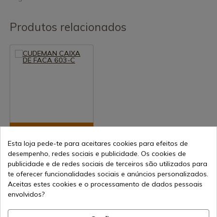
Produtos relacionados
Ver produto
Esta loja pede-te para aceitares cookies para efeitos de
REF: 603-C
desempenho, redes sociais e publicidade. Os cookies de
Cudeman
publicidade e de redes sociais de terceiros são utilizados para
CUDEMAN CAIXA DE
te oferecer funcionalidades sociais e anúncios personalizados.
FACA 603-C
Aceitas estes cookies e o processamento de dados pessoais
Envio de 7-15 dias
envolvidos?
19,18 €