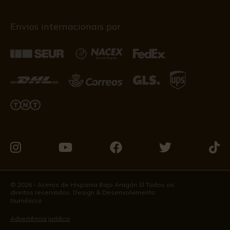
Envios internacionais por
Visite-
Visite-
Visite-
Visite-
Visit
nos
nos
nos
nos
nos
no
no
no
no
no
© 2026 - Aceros de Hispania Bajo Aragón Sl Todos os
direitos reservados. Design & Desenvolvimento:
Instagram
Youtube
Facebook
Twitter
Tikto
Numéricco
Advertência jurídica