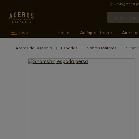
Envio grátis a pa
Todo
Facas
Amêijoas Razor
Aire co
Aceros de Hispania
Espadas
Sabres Militares
Shamsh