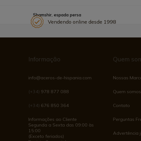
Shamshir, espada persa
Vendendo online desde 1998
Informação
Quem so
info@aceros-de-hispania.com
Nossas Marc
(+34)
978 877 088
Quem somos
(+34)
676 850 364
Contato
Informações ao Cliente
Perguntas Fr
Segunda a Sexta das 09:00 às
15:00
Advertência j
(Exceto feriados)