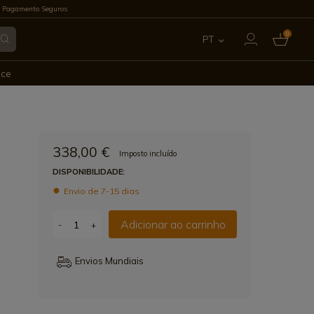
 Pagamento Seguros
0
PT
ES
ece
EN
FR
338,00 €
Imposto incluído
IT
DISPONIBILIDADE:
Envio de 7-15 dias
DE
Adicionar ao carrinho
-
+
Envios Mundiais