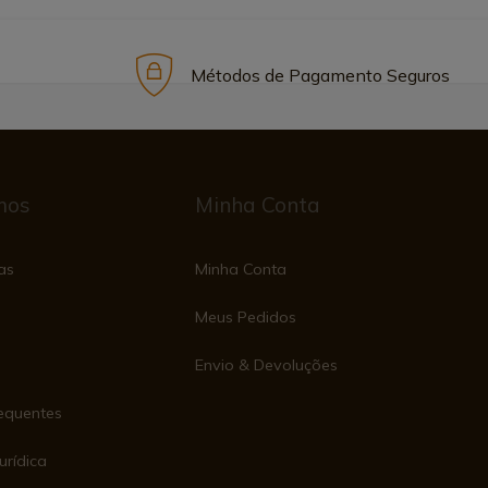
Métodos de Pagamento Seguros
mos
Minha Conta
as
Minha Conta
Meus Pedidos
Envio & Devoluções
equentes
urídica