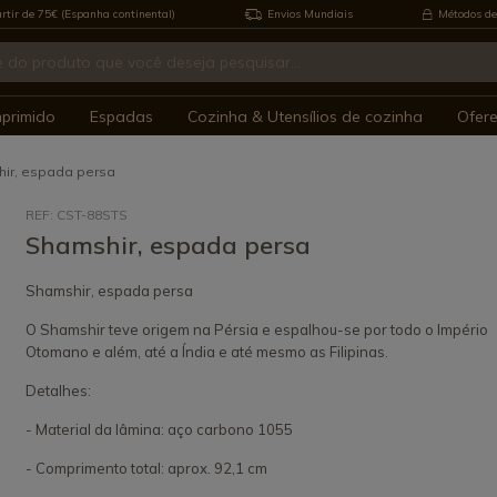
rtir de 75€ (Espanha continental)
Envios Mundiais
Métodos de
mprimido
Espadas
Cozinha & Utensílios de cozinha
Ofer
ir, espada persa
REF: CST-88STS
Shamshir, espada persa
Shamshir, espada persa
O Shamshir teve origem na Pérsia e espalhou-se por todo o Império
Otomano e além, até a Índia e até mesmo as Filipinas.
Detalhes:
- Material da lâmina: aço carbono 1055
- Comprimento total: aprox. 92,1 cm