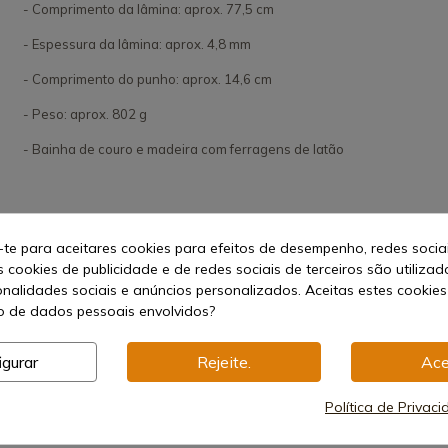
- Comprimento da lâmina: aprox. 77,5 cm
- Espessura da lâmina: aprox. 4,8 mm
- Comprimento do punho: aprox. 14,6 cm
- Peso: aprox. 802 g
- Bainha de couro e madeira com ferragens de latão
-te para aceitares cookies para efeitos de desempenho, redes socia
s cookies de publicidade e de redes sociais de terceiros são utilizad
onalidades sociais e anúncios personalizados. Aceitas estes cookies
 de dados pessoais envolvidos?
igurar
Rejeite.
Ace
Política de Privac