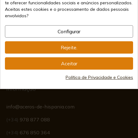
te oferecer funcionalidades sociais e anúncios personalizados.
Aceitas estes cookies e o processamento de dados pessoais
envolvidos?
Métodos de Pagamento
Seguros
Configurar
Rejeite.
Frete Internacional
Aceitar
Política de Privacidade e Cookies
Informação
info@aceros-de-hispania.com
(+34)
978 877 088
(+34)
676 850 364