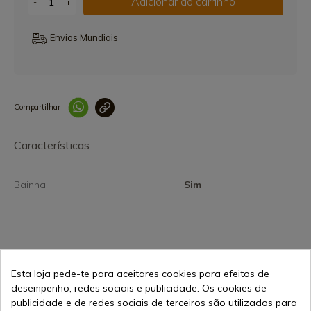
Adicionar ao carrinho
-
+
Envios Mundiais
Compartilhar
Link copiado 
Características
Bainha
Sim
Esta loja pede-te para aceitares cookies para efeitos de
94,99 €
Adicionar ao carrinho
desempenho, redes sociais e publicidade. Os cookies de
Vendendo online desde 1998
publicidade e de redes sociais de terceiros são utilizados para