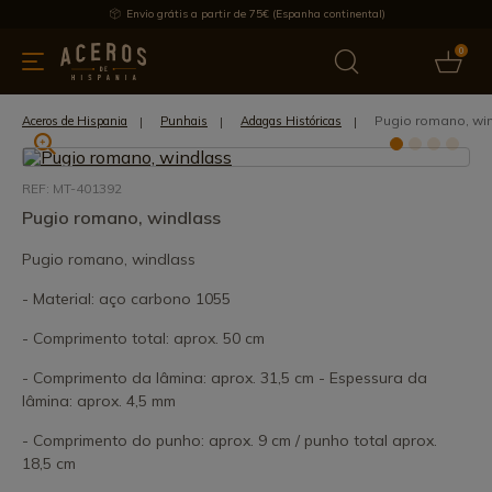
Envio grátis a partir de 75€ (Espanha continental)
0
inha & Utensílios de cozinha
Oferece
Últimas notícias
Mai
Pugio romano, wi
Aceros de Hispania
Punhais
Adagas Históricas
REF: MT-401392
Pugio romano, windlass
Pugio romano, windlass
- Material: aço carbono 1055
- Comprimento total: aprox. 50 cm
- Comprimento da lâmina: aprox. 31,5 cm - Espessura da
lâmina: aprox. 4,5 mm
- Comprimento do punho: aprox. 9 cm / punho total aprox.
18,5 cm