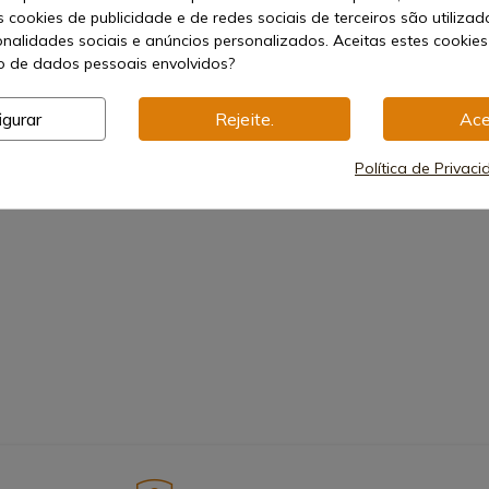
Pupila de saída: 12 mm (3x) – 4,44 mm (9x)
s cookies de publicidade e de redes sociais de terceiros são utilizad
Valor do clique a 100 m: 1/4 MOA
onalidades sociais e anúncios personalizados. Aceitas estes cookies
Faixa de ajuste: 1,74 m
Distância de montagem: 134,2 mm
 de dados pessoais envolvidos?
Massa: 440 g
Comprimento: 314 mm
igurar
Rejeite.
Ace
Política de Privac