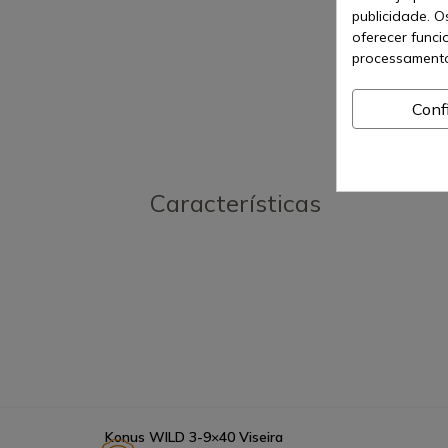
publicidade. O
oferecer funci
processamento
Conf
Características
Konus WILD 3-9×40 Viseira