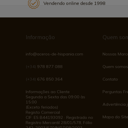
Vendendo online desde 1998
Informação
Quem so
info@aceros-de-hispania.com
Nossas Marc
(+34)
978 877 088
Quem somos
(+34)
676 850 364
Contato
Informações ao Cliente
Perguntas Fr
Segunda a Sexta das 09:00 às
15:00
Advertência j
(Exceto feriados)
Registo Comercial
Mapa do Sit
CIF: ES B44193092 · Registrado no
Registro Mercantil 28/01/578, Fólio
242, 2003/670/N/07/08/2003