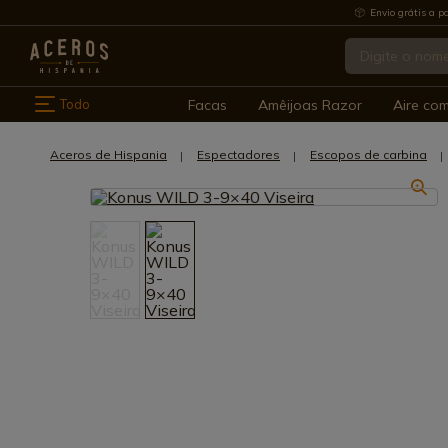
Envio grátis a pa
Todo
Facas
Amêijoas Razor
Aire co
Aceros de Hispania
Espectadores
Escopos de carbina