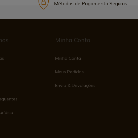
Métodos de Pagamento Seguros
mos
Minha Conta
as
Minha Conta
Meus Pedidos
Envio & Devoluções
equentes
urídica
e