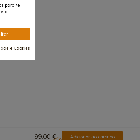
os para te
 e o
itar
idade e Cookies
99,00 €
Adicionar ao carrinho