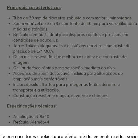
Principais características
Tubo de 30 mm de diâmetro, robusto e com maior luminosidade.
Zoom variável de 3x a 9x com lente de 40mm para versatilidade a
médias distâncias.
Retículo alemão 4, ideal para disparos rápidos e precisos em
condições de pouca luz.
Torres táticas bloqueáveis e ajustáveis em zero, com ajuste de
precisão de 1/4 MOA.
Ótica multi-revestida, que melhora a nitidez e o contraste da
imagem.
Ocular de foco rápido para aquisição imediata do alvo.
Alavanca de zoom destacável incluída para alterações de
ampliação mais confortáveis.
Inclui cápsulas flip-top para proteger as lentes durante o
transporte e a utilização.
Construção resistente a água, nevoeiro e choques.
Especificações técnicas:
Ampliação: 3-9x40
Retículo: Alemão-4
Campo de visão a 100 m: 12,3 m (3x) – 4,11 m (9x)
Relevo ocular: 85 mm (3x) – 95 mm (9x)
-te para aceitares cookies para efeitos de desempenho, redes socia