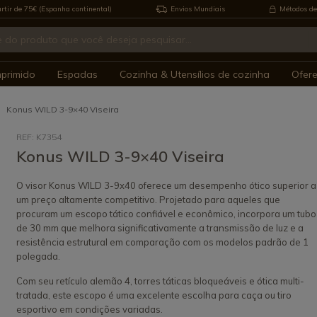
rtir de 75€ (Espanha continental)
Envios Mundiais
Métodos de
mprimido
Espadas
Cozinha & Utensílios de cozinha
Ofer
Konus WILD 3-9×40 Viseira
REF: K7354
Konus WILD 3-9×40 Viseira
O visor Konus WILD 3-9x40 oferece um desempenho ótico superior a
um preço altamente competitivo. Projetado para aqueles que
procuram um escopo tático confiável e econômico, incorpora um tubo
de 30 mm que melhora significativamente a transmissão de luz e a
resistência estrutural em comparação com os modelos padrão de 1
polegada.
Com seu retículo alemão 4, torres táticas bloqueáveis e ótica multi-
tratada, este escopo é uma excelente escolha para caça ou tiro
esportivo em condições variadas.