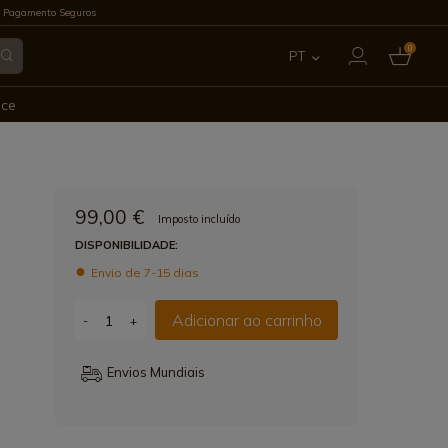
 Pagamento Seguros
0
PT
ES
ece
EN
FR
99,00 €
Imposto incluído
IT
DISPONIBILIDADE:
Envio de 7-15 dias
DE
Adicionar ao carrinho
-
+
Envios Mundiais