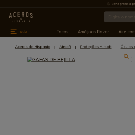
Envio grátis a pa
Todo
Facas
Amêijoas Razor
Aire co
Aceros de Hispania
Airsoft
Proteções Airsoft
Óculos d