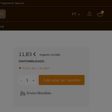
 Pagamento Seguros
0
PT
ES
ece
EN
FR
11,83 €
Imposto incluído
IT
DISPONIBILIDADE:
Envio de 7-15 dias
DE
Adicionar ao carrinho
-
+
Envios Mundiais