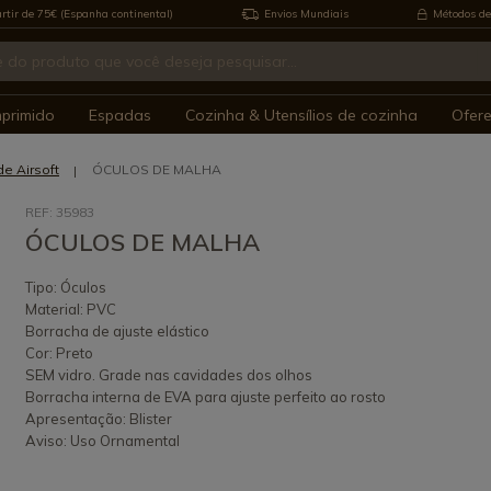
rtir de 75€ (Espanha continental)
Envios Mundiais
Métodos de
mprimido
Espadas
Cozinha & Utensílios de cozinha
Ofer
e Airsoft
ÓCULOS DE MALHA
REF: 35983
ÓCULOS DE MALHA
Tipo: Óculos
Material: PVC
Borracha de ajuste elástico
Cor: Preto
SEM vidro. Grade nas cavidades dos olhos
Borracha interna de EVA para ajuste perfeito ao rosto
Apresentação: Blister
Aviso: Uso Ornamental