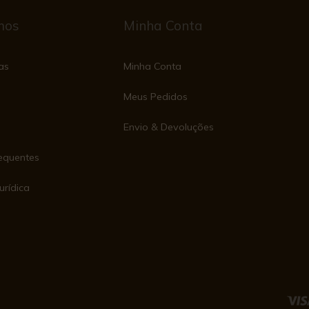
mos
Minha Conta
as
Minha Conta
Meus Pedidos
Envio & Devoluções
equentes
urídica
e