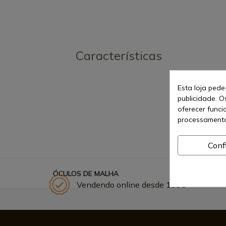
Características
Esta loja pede
publicidade. O
oferecer funci
processamento
Conf
ÓCULOS DE MALHA
Vendendo online desde 1998