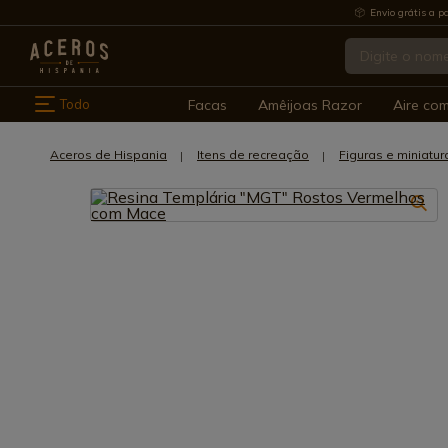
Envio grátis a pa
Todo
Facas
Amêijoas Razor
Aire co
Aceros de Hispania
Itens de recreação
Figuras e miniatur