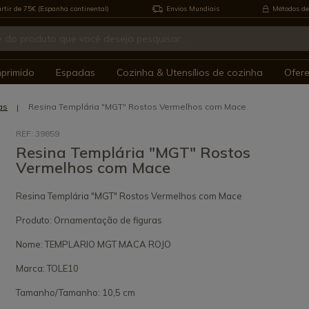
rtir de 75€ (Espanha continental)
Envios Mundiais
Métodos de
mprimido
Espadas
Cozinha & Utensílios de cozinha
Ofer
as
Resina Templária "MGT" Rostos Vermelhos com Mace
REF: 39859
Resina Templária "MGT" Rostos
Vermelhos com Mace
Resina Templária "MGT" Rostos Vermelhos com Mace
Produto: Ornamentação de figuras
Nome: TEMPLARIO MGT MACA ROJO
Marca: TOLE10
Tamanho/Tamanho: 10,5 cm