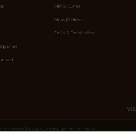
as
Minha Conta
Meus Pedidos
Envio & Devoluções
equentes
urídica
e
tos reservados. Design & Desenvolvimento:
Numéricco