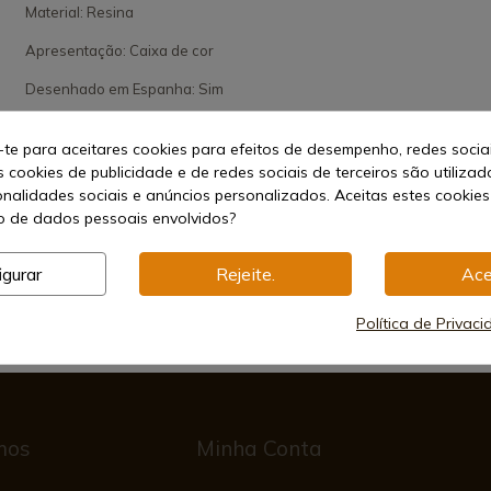
Material: Resina
Apresentação: Caixa de cor
Desenhado em Espanha: Sim
-te para aceitares cookies para efeitos de desempenho, redes socia
s cookies de publicidade e de redes sociais de terceiros são utilizad
onalidades sociais e anúncios personalizados. Aceitas estes cookies
 de dados pessoais envolvidos?
igurar
Rejeite.
Ace
e
Métodos de Pagamento Seguros
Política de Privac
mos
Minha Conta