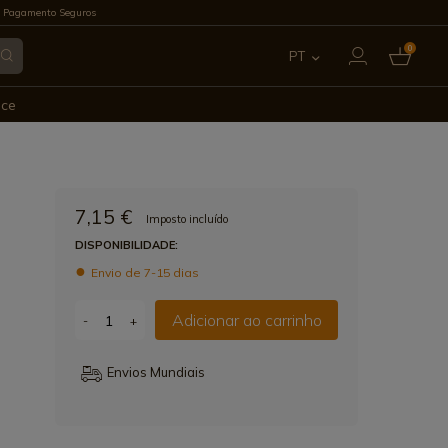
 Pagamento Seguros
0
PT
ES
ece
EN
FR
7,15 €
Imposto incluído
IT
DISPONIBILIDADE:
Envio de 7-15 dias
DE
Adicionar ao carrinho
-
+
Envios Mundiais