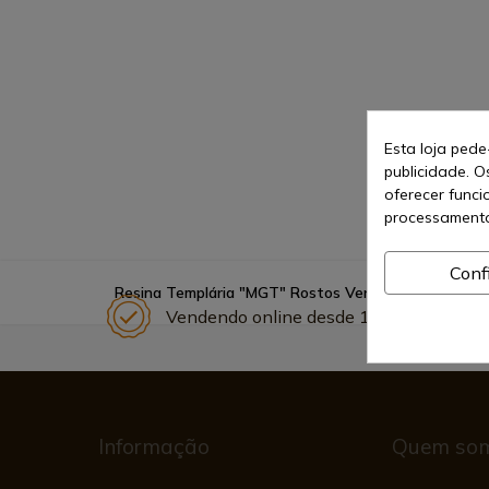
Esta loja pede
publicidade. O
oferecer funci
processamento
Conf
Resina Templária "MGT" Rostos Vermelhos com Mac
Vendendo online desde 1998
Informação
Quem so