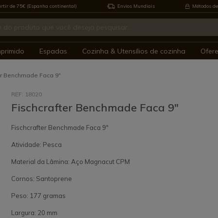
rtir de 75€ (Espanha continental)
Envios Mundiais
Métodos de
mprimido
Espadas
Cozinha & Utensílios de cozinha
Ofer
er Benchmade Faca 9"
REF: 18020
Fischcrafter Benchmade Faca 9"
Fischcrafter Benchmade Faca 9"
Atividade: Pesca
Material da Lâmina: Aço Magnacut CPM
Cornos: Santoprene
Peso: 177 gramas
Largura: 20 mm