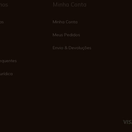
mos
Minha Conta
as
Minha Conta
Meus Pedidos
Envio & Devoluções
equentes
urídica
e