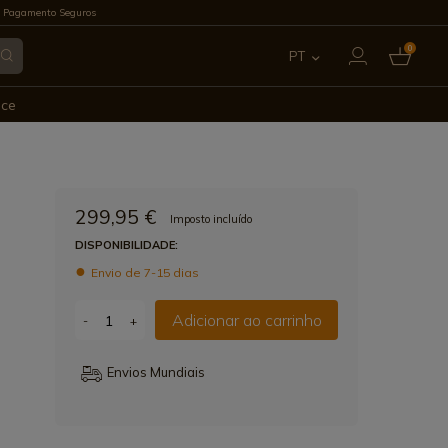
 Pagamento Seguros
0
PT
ES
ece
EN
FR
299,95 €
Imposto incluído
IT
DISPONIBILIDADE:
Envio de 7-15 dias
DE
Adicionar ao carrinho
-
+
Envios Mundiais