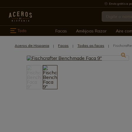
Envio grátis a pa
Todo
Facas
Amêijoas Razor
Aire co
Aceros de Hispania
Facas
Todas as facas
Fischcraft