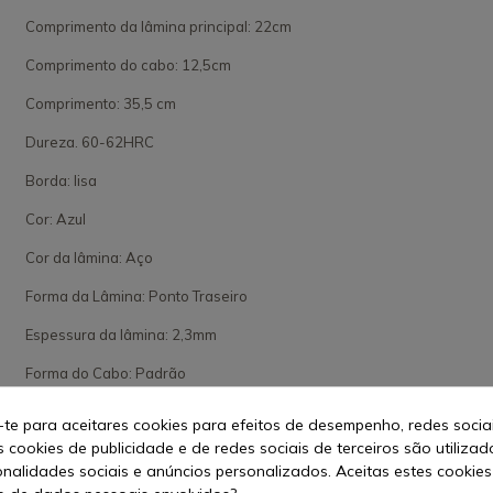
Comprimento da lâmina principal: 22cm
Comprimento do cabo: 12,5cm
Comprimento: 35,5 cm
Dureza. 60-62HRC
Borda: lisa
Cor: Azul
Cor da lâmina: Aço
Forma da Lâmina: Ponto Traseiro
Espessura da lâmina: 2,3mm
Forma do Cabo: Padrão
Apresentação: Não Embalada
-te para aceitares cookies para efeitos de desempenho, redes socia
s cookies de publicidade e de redes sociais de terceiros são utilizad
Ver mais
onalidades sociais e anúncios personalizados. Aceitas estes cookies