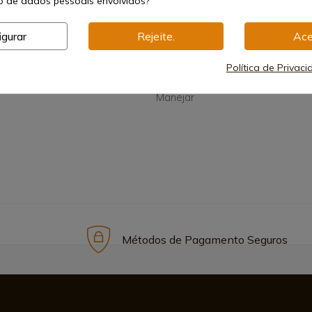
 de dados pessoais envolvidos?
igurar
Rejeite.
Ace
Política de Privac
Manejar
Métodos de Pagamento Seguros