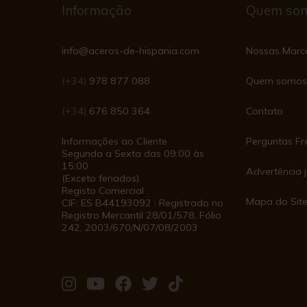
Informação
Quem so
info@aceros-de-hispania.com
Nossas Marc
(+34)
978 877 088
Quem somos
(+34)
676 850 364
Contato
Informações ao Cliente
Perguntas Fr
Segunda a Sexta das 09:00 às
15:00
Advertência j
(Exceto feriados)
Registo Comercial
Mapa do Sit
CIF: ES B44193092 · Registrado no
Registro Mercantil 28/01/578, Fólio
242, 2003/670/N/07/08/2003
Visite-
Visite-
Visite-
Visite-
Visite-