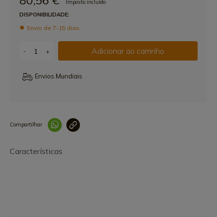
80,56 €
Imposto incluído
DISPONIBILIDADE:
Envio de 7-15 dias
Adicionar ao carrinho
-
+
Envios Mundiais
Compartilhar
Link copiado 
Características