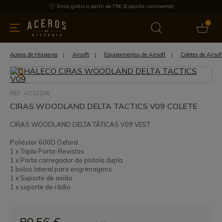
Envio grátis a partir de 75€ (Espanha continental)
0
inha & Utensílios de cozinha
Oferece
Últimas notícias
Mai
Aceros de Hispania
Airsoft
Equipamentos de Airsoft
Coletes de Airsof
REF: AC12226
CIRAS WOODLAND DELTA TACTICS V09 COLETE
CIRAS WOODLAND DELTA TÁTICAS V09 VEST
Poliéster 600D Oxford
1 x Triplo Porta-Revistas
1 x Porta carregador de pistola dupla
1 bolso lateral para engrenagens
1 x Suporte de avião
1 x suporte de rádio