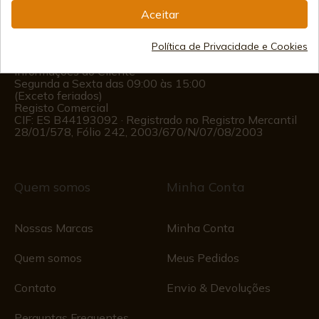
(+34)
978 877 088
Aceitar
(+34)
676 850 364
Política de Privacidade e Cookies
Informações ao Cliente
Segunda a Sexta das 09:00 às 15:00
(Exceto feriados)
Registo Comercial
CIF: ES B44193092 · Registrado no Registro Mercantil
28/01/578, Fólio 242, 2003/670/N/07/08/2003
Quem somos
Minha Conta
Nossas Marcas
Minha Conta
Quem somos
Meus Pedidos
Contato
Envio & Devoluções
Perguntas Frequentes