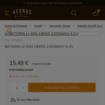
Envio grátis a partir de 75€ (Espanha continental)
0
inha & Utensílios de cozinha
Oferece
Últimas notícias
Mai
Aceros de Hispania
Airsoft
Acessórios Armas
Baterias Airsoft Gun
REF: DTF5002
BATERIA LI-ION 18650 2200MAH 4.2V
15,48 €
Imposto incluído
DISPONIBILIDADE:
Envio de 7-15 dias
Adicionar ao carrinho
-
+
Envios Mundiais