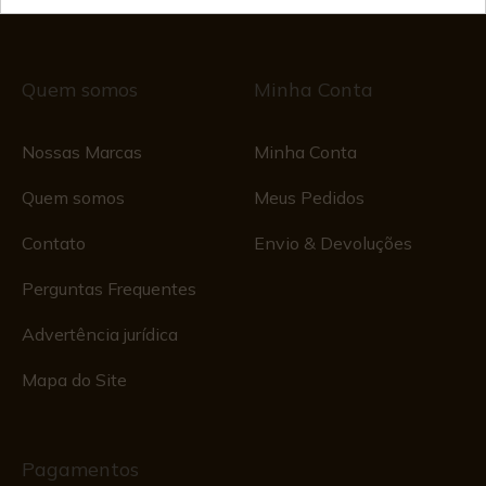
28/01/578, Fólio 242, 2003/670/N/07/08/2003
Quem somos
Minha Conta
Nossas Marcas
Minha Conta
Quem somos
Meus Pedidos
Contato
Envio & Devoluções
Perguntas Frequentes
Advertência jurídica
Mapa do Site
Pagamentos