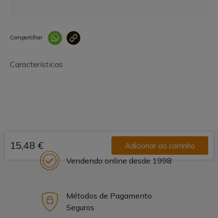
Compartilhar
Link copiado 
Características
15,48 €
Adicionar ao carrinho
Vendendo online desde 1998
Métodos de Pagamento
Seguros