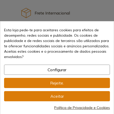
Frete Internacional
Esta loja pede-te para aceitares cookies para efeitos de
desempenho, redes sociais e publicidade. Os cookies de
publicidade e de redes sociais de terceiros são utilizados para
te oferecer funcionalidades sociais e anúncios personalizados.
Informação
Aceitas estes cookies e o processamento de dados pessoais
envolvidos?
info@aceros-de-hispania.com
Configurar
(+34)
978 877 088
(+34)
676 850 364
Rejeite.
Informações ao Cliente
Aceitar
Segunda a Sexta das 09:00 às 15:00
(Exceto feriados)
Registo Comercial
Política de Privacidade e Cookies
CIF: ES B44193092 · Registrado no Registro Mercantil