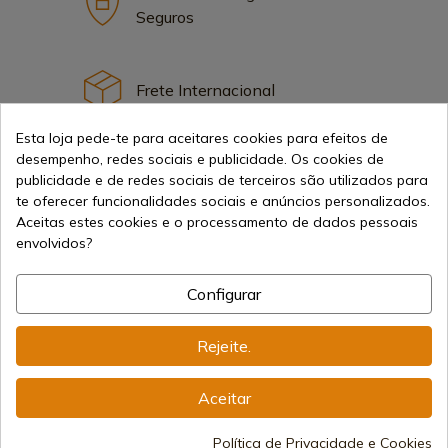
Seguros
Frete Internacional
Esta loja pede-te para aceitares cookies para efeitos de
desempenho, redes sociais e publicidade. Os cookies de
publicidade e de redes sociais de terceiros são utilizados para
te oferecer funcionalidades sociais e anúncios personalizados.
Informação
Aceitas estes cookies e o processamento de dados pessoais
envolvidos?
info@aceros-de-hispania.com
Configurar
(+34)
978 877 088
Rejeite.
(+34)
676 850 364
Aceitar
Informações ao Cliente
Segunda a Sexta das 09:00 às 15:00
(Exceto feriados)
Política de Privacidade e Cookies