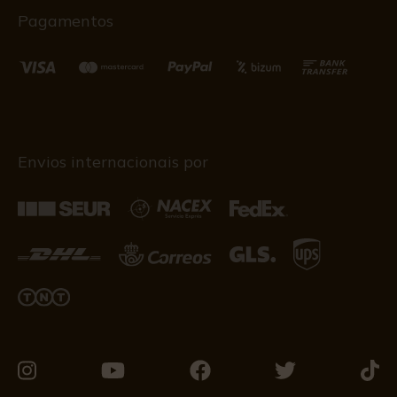
Pagamentos
Envios internacionais por
Visite-
Visite-
Visite-
Visite-
Visit