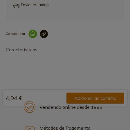
Envios Mundiais
Compartilhar
Link copiado 
Características
4,94 €
Adicionar ao carrinho
Vendendo online desde 1998
Métodos de Pagamento