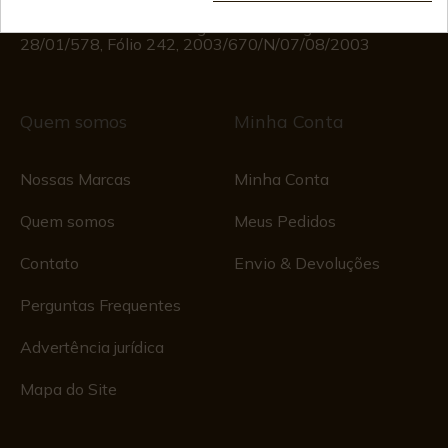
Registo Comercial
CIF: ES B44193092 · Registrado no Registro Mercantil
28/01/578, Fólio 242, 2003/670/N/07/08/2003
Quem somos
Minha Conta
Nossas Marcas
Minha Conta
Quem somos
Meus Pedidos
Contato
Envio & Devoluções
Perguntas Frequentes
Advertência jurídica
Mapa do Site