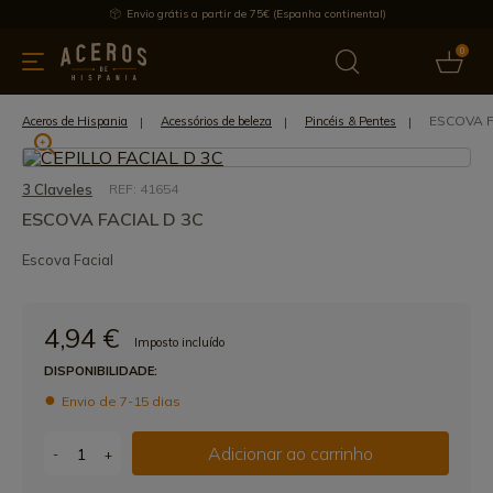
Envio grátis a partir de 75€ (Espanha continental)
0
inha & Utensílios de cozinha
Oferece
Últimas notícias
Mai
ESCOVA F
Aceros de Hispania
Acessórios de beleza
Pincéis & Pentes
3 Claveles
REF: 41654
ESCOVA FACIAL D 3C
Escova Facial
4,94 €
Imposto incluído
DISPONIBILIDADE:
Envio de 7-15 dias
Adicionar ao carrinho
-
+