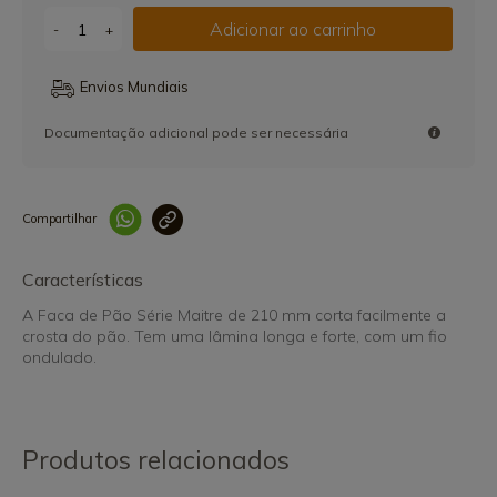
Adicionar ao carrinho
-
+
Envios Mundiais
Documentação adicional pode ser necessária
Compartilhar
Link copiado 
Características
A Faca de Pão Série Maitre de 210 mm corta facilmente a
crosta do pão. Tem uma lâmina longa e forte, com um fio
ondulado.
Produtos relacionados