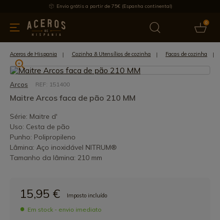
Envio grátis a partir de 75€ (Espanha continental)
0
inha & Utensílios de cozinha
Oferece
Últimas notícias
Mai
Aceros de Hispania
Cozinha & Utensílios de cozinha
Facas de cozinha
Arcos
REF: 151400
Maitre Arcos faca de pão 210 MM
Série: Maitre d'
Uso: Cesta de pão
Punho: Polipropileno
Lâmina: Aço inoxidável NITRUM®
Tamanho da lâmina: 210 mm
15,95 €
Imposto incluído
Em stock - envio imediato