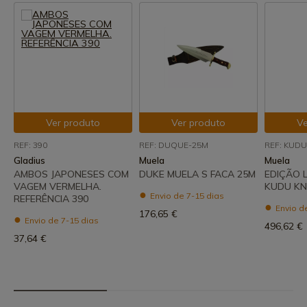
Ver produto
Ver produto
Ve
REF: 390
REF: DUQUE-25M
REF: KUD
Gladius
Muela
Muela
AMBOS JAPONESES COM
DUKE MUELA S FACA 25M
EDIÇÃO 
VAGEM VERMELHA.
KUDU KN
Envio de 7-15 dias
REFERÊNCIA 390
Envio d
176,65 €
Envio de 7-15 dias
496,62 €
37,64 €