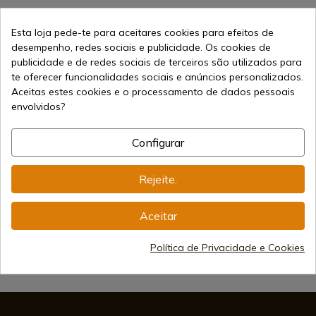
Esta loja pede-te para aceitares cookies para efeitos de
desempenho, redes sociais e publicidade. Os cookies de
publicidade e de redes sociais de terceiros são utilizados para
te oferecer funcionalidades sociais e anúncios personalizados.
Aceitas estes cookies e o processamento de dados pessoais
15,95 €
envolvidos?
Adicionar ao carrinho
Vendendo online desde 1998
Configurar
Rejeite.
Métodos de Pagamento
Seguros
Aceitar
Política de Privacidade e Cookies
Frete Internacional