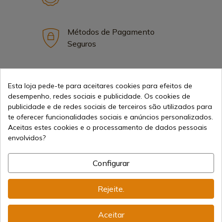
Métodos de Pagamento
Seguros
Frete Internacional
Esta loja pede-te para aceitares cookies para efeitos de
desempenho, redes sociais e publicidade. Os cookies de
publicidade e de redes sociais de terceiros são utilizados para
te oferecer funcionalidades sociais e anúncios personalizados.
Aceitas estes cookies e o processamento de dados pessoais
envolvidos?
Informação
Configurar
info@aceros-de-hispania.com
Rejeite.
(+34)
978 877 088
Aceitar
(+34)
676 850 364