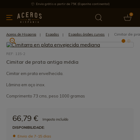
Envio grátis a partir de 75€ (Espanha continental)
0
inha & Utensílios de cozinha
Oferece
Últimas notícias
Mai
Cimitar de pr
Aceros de Hispania
Espadas
Espadas árabes curvas
REF: 115-2
Cimitar de prata antiga média
Cimitar em prata envelhecida.
Lâmina em aço inox.
Comprimento 73 cms, peso 1000 gramas
66,79 €
Imposto incluído
DISPONIBILIDADE:
Envio de 7-15 dias