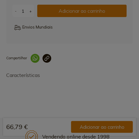
Adicionar ao carrinho
-
+
Envios Mundiais
Compartilhar
Link copiado 
Características
66,79 €
Adicionar ao carrinho
Vendendo online desde 1998