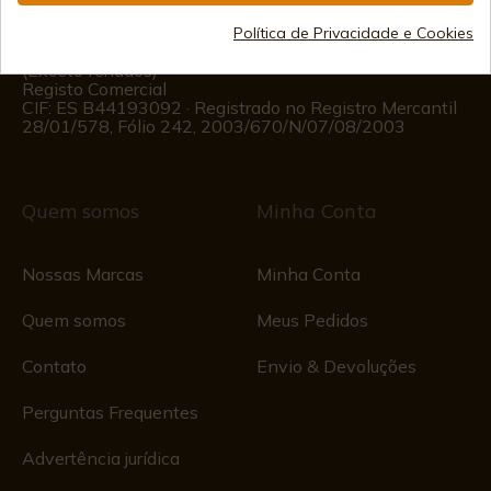
Informações ao Cliente
Política de Privacidade e Cookies
Segunda a Sexta das 09:00 às 15:00
(Exceto feriados)
Registo Comercial
CIF: ES B44193092 · Registrado no Registro Mercantil
28/01/578, Fólio 242, 2003/670/N/07/08/2003
Quem somos
Minha Conta
Nossas Marcas
Minha Conta
Quem somos
Meus Pedidos
Contato
Envio & Devoluções
Perguntas Frequentes
Advertência jurídica