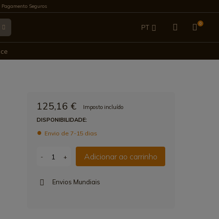
 Pagamento Seguros
0
PT
ES
ece
EN
FR
125,16 €
Imposto incluído
IT
DISPONIBILIDADE:
Envio de 7-15 dias
DE
Adicionar ao carrinho
-
+
Envios Mundiais