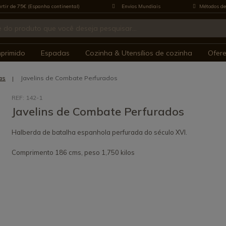
rtir de 75€ (Espanha continental)
Envios Mundiais
Métodos de
mprimido
Espadas
Cozinha & Utensílios de cozinha
Ofer
as
Javelins de Combate Perfurados
REF: 142-1
Javelins de Combate Perfurados
Halberda de batalha espanhola perfurada do século XVI.
Comprimento 186 cms, peso 1,750 kilos