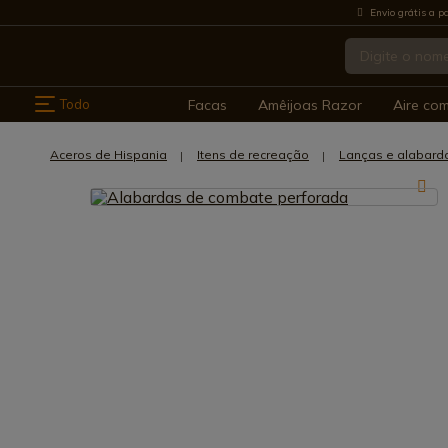
Envio grátis a pa
Todo
Facas
Amêijoas Razor
Aire co
Aceros de Hispania
Itens de recreação
Lanças e alabard