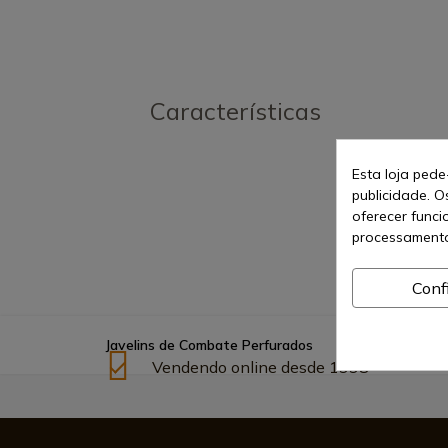
Características
Esta loja pede
publicidade. O
oferecer funci
processamento
Conf
Javelins de Combate Perfurados
Vendendo online desde 1998