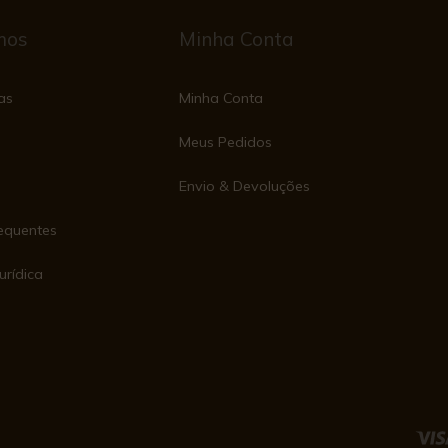
mos
Minha Conta
as
Minha Conta
Meus Pedidos
Envio & Devoluções
equentes
urídica
e