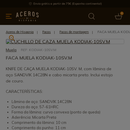
Envio grátis a partir de 75€ (Espanha continental)
0
inha & Utensílios de cozinha
Oferece
Últimas notícias
Mai
FACA MUELA KODI
Aceros de Hispania
Facas
Facas de montagem
Muela
REF: KODIAK-10SV.M
FACA MUELA KODIAK-10SV.M
KNIFE DE CAÇA MUELA KODIAK-10SV. M, com lâmina de
aço SANDVIK 14C28N e cabo micarta preto. Inclui estojo
de couro.
CARACTERÍSTICAS:
Lâmina de aço: SANDVIK 14C28N
Dureza do aço: 57-61HRC
Forma da lâmina: curva convexa (ponto de queda)
Aderência: Micarta Preta
Comprimento da lâmina: 10 cm
Comprimento do punho: 11 cm