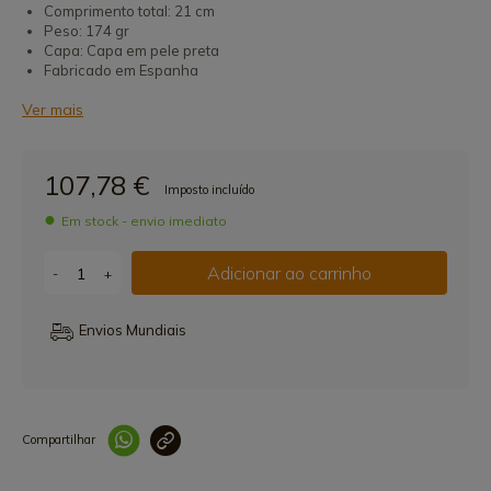
Comprimento total: 21 cm
Peso: 174 gr
Capa: Capa em pele preta
Fabricado em Espanha
Ver mais
107,78 €
Imposto incluído
Em stock - envio imediato
Adicionar ao carrinho
-
+
Envios Mundiais
Compartilhar
Link copiado 