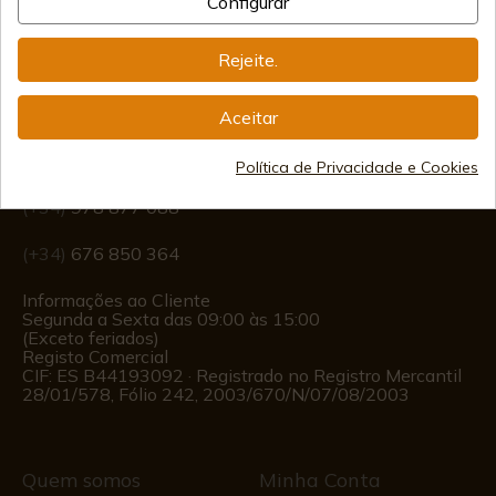
Configurar
Rejeite.
Informação
Aceitar
info@aceros-de-hispania.com
Política de Privacidade e Cookies
(+34)
978 877 088
(+34)
676 850 364
Informações ao Cliente
Segunda a Sexta das 09:00 às 15:00
(Exceto feriados)
Registo Comercial
CIF: ES B44193092 · Registrado no Registro Mercantil
28/01/578, Fólio 242, 2003/670/N/07/08/2003
Quem somos
Minha Conta