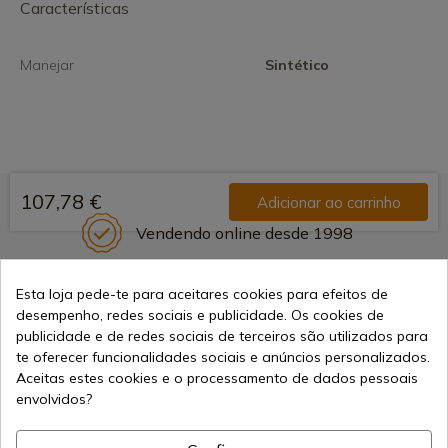
Características
Manejar
Sintético
107,78 €
Adicionar ao carrinho
Vendendo online desde 1998
Esta loja pede-te para aceitares cookies para efeitos de
Métodos de Pagamento
desempenho, redes sociais e publicidade. Os cookies de
Seguros
publicidade e de redes sociais de terceiros são utilizados para
te oferecer funcionalidades sociais e anúncios personalizados.
Aceitas estes cookies e o processamento de dados pessoais
envolvidos?
Frete Internacional